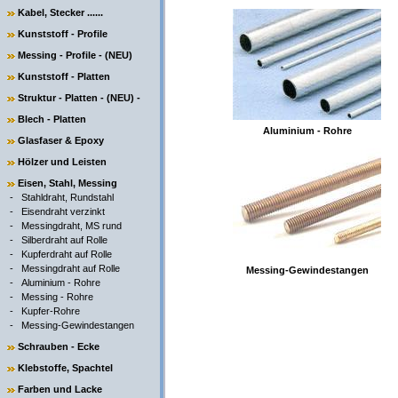
Kabel, Stecker ......
Kunststoff - Profile
Messing - Profile - (NEU)
Kunststoff - Platten
Struktur - Platten - (NEU) -
Blech - Platten
Aluminium - Rohre
Glasfaser & Epoxy
Hölzer und Leisten
Eisen, Stahl, Messing
-
Stahldraht, Rundstahl
-
Eisendraht verzinkt
-
Messingdraht, MS rund
-
Silberdraht auf Rolle
-
Kupferdraht auf Rolle
-
Messingdraht auf Rolle
Messing-Gewindestangen
-
Aluminium - Rohre
-
Messing - Rohre
-
Kupfer-Rohre
-
Messing-Gewindestangen
Schrauben - Ecke
Klebstoffe, Spachtel
Farben und Lacke