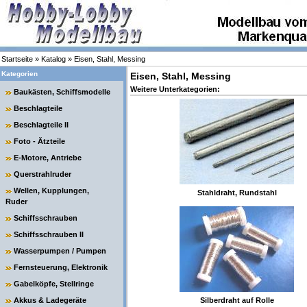
Startseite
»
Katalog
»
Eisen, Stahl, Messing
Kategorien
Eisen, Stahl, Messing
Weitere Unterkategorien:
Baukästen, Schiffsmodelle
Beschlagteile
Beschlagteile II
Foto - Ätzteile
E-Motore, Antriebe
Querstrahlruder
Wellen, Kupplungen,
Stahldraht, Rundstahl
Ruder
Schiffsschrauben
Schiffsschrauben II
Wasserpumpen / Pumpen
Fernsteuerung, Elektronik
Gabelköpfe, Stellringe
Akkus & Ladegeräte
Silberdraht auf Rolle