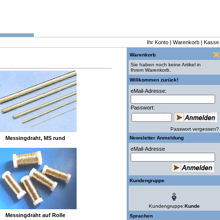
Ihr Konto
|
Warenkorb
|
Kasse
Warenkorb
Sie haben noch keine Artikel in
Ihrem Warenkorb.
Willkommen zurück!
eMail-Adresse:
Passwort:
Passwort vergessen?
Messingdraht, MS rund
Newsletter Anmeldung
eMail-Adresse
Kundengruppe
Kundengruppe:
Kunde
Messingdraht auf Rolle
Sprachen