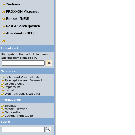
Zierlinen
PROXXON Micromot
Bohrer - (NEU) -
Rest & Sonderposten
Abverkauf - (NEU) -
______________________
Schnellkauf
Bitte geben Sie die Artikelnummer
aus unserem Katalog ein.
Mehr über...
Liefer- und Versandkosten
Privatsphäre und Datenschutz
Unsere AGB's
Impressum
Kontakt
Widerrufsrecht & Widerruf
Informationen
Sitemap
Messe - Termine
Neue Artikel
Ladenöffnungszeiten
Suche