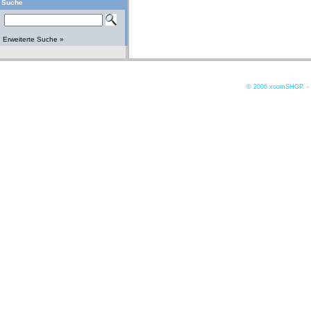
Suche
Erweiterte Suche »
© 2006
xoomSHOP. -