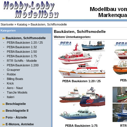
Startseite
»
Katalog
»
Baukästen, Schiffsmodelle
Kategorien
Baukästen, Schiffsmodelle
Weitere Unterkategorien:
Baukästen, Schiffsmodelle
-
PEBA Baukästen 1:20 / 25
-
PEBA Baukästen 1:32
-
PEBA Baukästen 1:50
-
PEBA Baukästen 1:75
-
RTR Schiffs - Modelle
-
PEBA Baukästen 1:200
-
Graupner
-
Robbe
-
Billing Boats
PEBA
PEBA Baukästen 1:20 / 25
-
Krick
-
Aero - Naut
-
TianJie Models
-
Italeri
Beschlagteile
Beschlagteile II
Foto - Ätzteile
E-Motore, Antriebe
PEBA Baukästen 1:75
RTR 