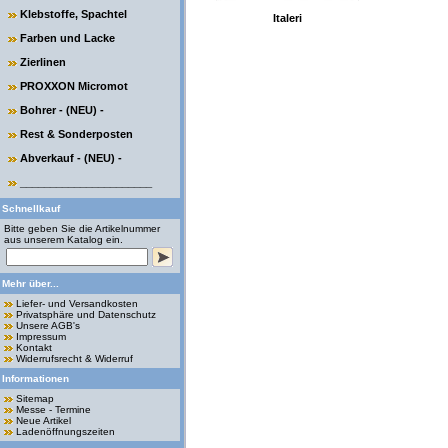
Klebstoffe, Spachtel
Italeri
Farben und Lacke
Zierlinen
PROXXON Micromot
Bohrer - (NEU) -
Rest & Sonderposten
Abverkauf - (NEU) -
______________________
Schnellkauf
Bitte geben Sie die Artikelnummer
aus unserem Katalog ein.
Mehr über...
Liefer- und Versandkosten
Privatsphäre und Datenschutz
Unsere AGB's
Impressum
Kontakt
Widerrufsrecht & Widerruf
Informationen
Sitemap
Messe - Termine
Neue Artikel
Ladenöffnungszeiten