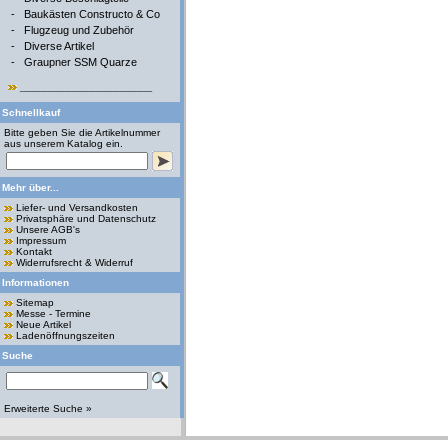
-
Baukästen Constructo & Co
-
Flugzeug und Zubehör
-
Diverse Artikel
-
Graupner SSM Quarze
______________________
Schnellkauf
Bitte geben Sie die Artikelnummer
aus unserem Katalog ein.
Mehr über...
Liefer- und Versandkosten
Privatsphäre und Datenschutz
Unsere AGB's
Impressum
Kontakt
Widerrufsrecht & Widerruf
Informationen
Sitemap
Messe - Termine
Neue Artikel
Ladenöffnungszeiten
Suche
Erweiterte Suche »