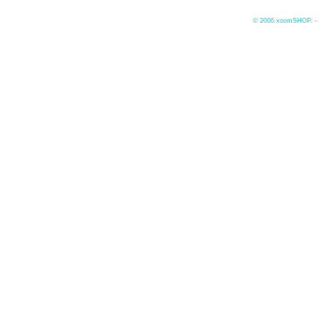
© 2006
xoomSHOP. -