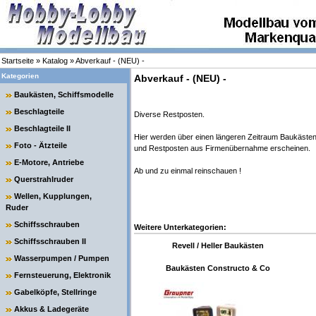
Startseite
»
Katalog
»
Abverkauf - (NEU) -
Kategorien
Abverkauf - (NEU) -
Baukästen, Schiffsmodelle
Beschlagteile
Diverse Restposten.
Beschlagteile II
Hier werden über einen längeren Zeitraum Baukäste
Foto - Ätzteile
und Restposten aus Firmenübernahme erscheinen.
E-Motore, Antriebe
Ab und zu einmal reinschauen !
Querstrahlruder
Wellen, Kupplungen,
Ruder
Schiffsschrauben
Weitere Unterkategorien:
Schiffsschrauben II
Revell / Heller Baukästen
Wasserpumpen / Pumpen
Baukästen Constructo & Co
Fernsteuerung, Elektronik
Gabelköpfe, Stellringe
Akkus & Ladegeräte