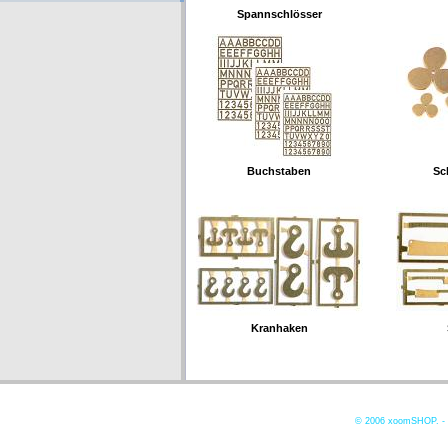
Spannschlösser
Buchstaben
Sc
Kranhaken
© 2006
xoomSHOP. -