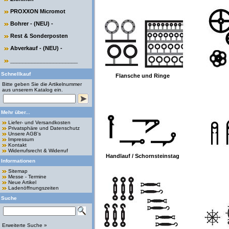
PROXXON Micromot
Bohrer - (NEU) -
Rest & Sonderposten
Abverkauf - (NEU) -
______________________
Schnellkauf
Flansche und Ringe
Bitte geben Sie die Artikelnummer
aus unserem Katalog ein.
Mehr über...
Liefer- und Versandkosten
Privatsphäre und Datenschutz
Unsere AGB's
Impressum
Kontakt
Widerrufsrecht & Widerruf
Handlauf / Schornsteinstag
Informationen
Sitemap
Messe - Termine
Neue Artikel
Ladenöffnungszeiten
Suche
Erweiterte Suche »