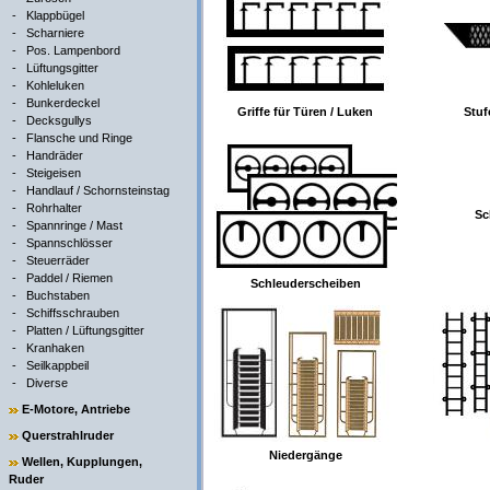
-
Klappbügel
-
Scharniere
-
Pos. Lampenbord
-
Lüftungsgitter
-
Kohleluken
-
Bunkerdeckel
Griffe für Türen / Luken
Stuf
-
Decksgullys
-
Flansche und Ringe
-
Handräder
-
Steigeisen
-
Handlauf / Schornsteinstag
-
Rohrhalter
Sc
-
Spannringe / Mast
-
Spannschlösser
-
Steuerräder
-
Paddel / Riemen
Schleuderscheiben
-
Buchstaben
-
Schiffsschrauben
-
Platten / Lüftungsgitter
-
Kranhaken
-
Seilkappbeil
-
Diverse
E-Motore, Antriebe
Querstrahlruder
Niedergänge
Wellen, Kupplungen,
Ruder