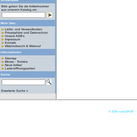
Schnellkauf
Bitte geben Sie die Artikelnummer
aus unserem Katalog ein.
Mehr über...
Liefer- und Versandkosten
Privatsphäre und Datenschutz
Unsere AGB's
Impressum
Kontakt
Widerrufsrecht & Widerruf
Informationen
Sitemap
Messe - Termine
Neue Artikel
Ladenöffnungszeiten
Suche
Erweiterte Suche »
© 2006
xoomSHOP. -