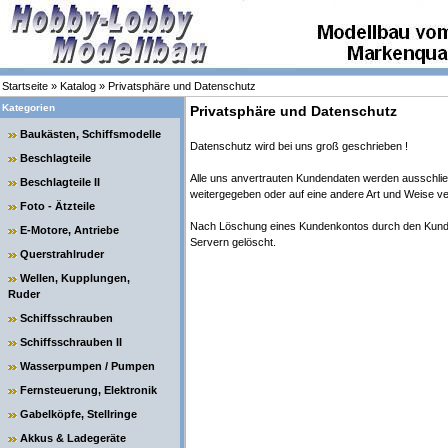
Startseite
»
Katalog
»
Privatsphäre und Datenschutz
Kategorien
Privatsphäre und Datenschutz
Baukästen, Schiffsmodelle
Datenschutz wird bei uns groß geschrieben !
Beschlagteile
Alle uns anvertrauten Kundendaten werden ausschließ
Beschlagteile II
weitergegeben oder auf eine andere Art und Weise ve
Foto - Ätzteile
Nach Löschung eines Kundenkontos durch den Kunde
E-Motore, Antriebe
Servern gelöscht.
Querstrahlruder
Wellen, Kupplungen,
Ruder
Schiffsschrauben
Schiffsschrauben II
Wasserpumpen / Pumpen
Fernsteuerung, Elektronik
Gabelköpfe, Stellringe
Akkus & Ladegeräte