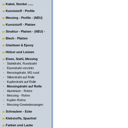
Kabel, Stecker ......
Kunststoff - Profile
Messing - Profile - (NEU)
Kunststoff - Platten
Struktur - Platten - (NEU) -
Blech - Platten
Glasfaser & Epoxy
Hölzer und Leisten
Eisen, Stahl, Messing
-
Stahldraht, Rundstahl
-
Eisendraht verzinkt
-
Messingdraht, MS rund
-
Silberdraht auf Rolle
-
Kupferdraht auf Rolle
-
Messingdraht auf Rolle
-
Aluminium - Rohre
-
Messing - Rohre
-
Kupfer-Rohre
-
Messing-Gewindestangen
Schrauben - Ecke
Klebstoffe, Spachtel
Farben und Lacke