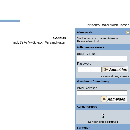
Ihr Konto
|
Warenkorb
|
Kasse
Warenkorb
5,20 EUR
Sie haben noch keine Artikel in
Ihrem Warenkorb.
incl. 19 % MwSt. exkl.
Versandkosten
Willkommen zurück!
eMail-Adresse:
Passwort:
Passwort vergessen?
Newsletter Anmeldung
eMail-Adresse
Kundengruppe
Kundengruppe:
Kunde
Sprachen