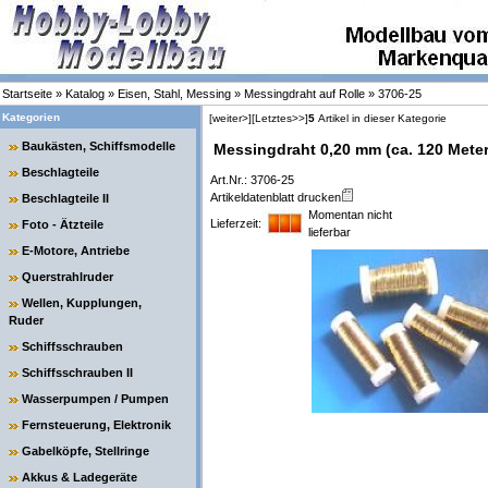
Startseite
»
Katalog
»
Eisen, Stahl, Messing
»
Messingdraht auf Rolle
»
3706-25
Kategorien
[weiter>]
[Letztes>>]
5
Artikel in dieser Kategorie
Baukästen, Schiffsmodelle
Messingdraht 0,20 mm (ca. 120 Meter
Beschlagteile
Art.Nr.: 3706-25
Artikeldatenblatt drucken
Beschlagteile II
Momentan nicht
Lieferzeit:
Foto - Ätzteile
lieferbar
E-Motore, Antriebe
Querstrahlruder
Wellen, Kupplungen,
Ruder
Schiffsschrauben
Schiffsschrauben II
Wasserpumpen / Pumpen
Fernsteuerung, Elektronik
Gabelköpfe, Stellringe
Akkus & Ladegeräte