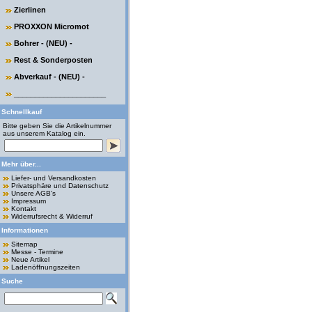
Zierlinen
PROXXON Micromot
Bohrer - (NEU) -
Rest & Sonderposten
Abverkauf - (NEU) -
______________________
Schnellkauf
Bitte geben Sie die Artikelnummer
aus unserem Katalog ein.
Mehr über...
Liefer- und Versandkosten
Privatsphäre und Datenschutz
Unsere AGB's
Impressum
Kontakt
Widerrufsrecht & Widerruf
Informationen
Sitemap
Messe - Termine
Neue Artikel
Ladenöffnungszeiten
Suche