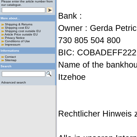
Please enter the article number from
our catalogue.
Bank :
More about...
Shipping & Returns
Owner : Gerda Petri
Shipping cost EU
Shipping cost outside EU
Article Price outside EU
730 805 504 800
Privacy Notice
Conditions of Use
Impressum
BIC: COBADEFF222
Informations
Contact
Sitemap
Name of the bankho
Search
Itzehoe
Advanced search
Rechtlicher Hinweis 