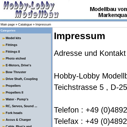
Main page
»
Catalogue
»
Impressum
Categories
Impressum
Model kits
Fittings
Adresse und Kontakt 
Fittings II
Photo etched
E-Motors, Drive's
Bow Thruster
Hobby-Lobby Modell
Drive Shaft, Coupling
Teichstrasse 5 , D-2
Propellers
Propellers II
Water - Pump's
RC, Servos, Sound ...
Telefon : +49 (0)489
Fork heads
Telefax : +49 (0)489
Accus & Charger
Cable, Plug's and ....