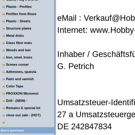
Plastic - Profiles
Profiles from Brass
eMail : Verkauf@Hob
Plastic - Sheets
Internet: www.Hobb
Structure plates
Metal disks
Glass fiber mats
Woods and last
Inhaber / Geschäftsf
Iron, steel, brass
G. Petrich
Screws corner
Adhesives, spatula
Paint and varnish
Color Tape
PROXXON Micromot
Umsatzsteuer-Identi
Drill - (NEW) -
Remains & special lot
27 a Umsatzsteuerge
close out sale - (HOT)
DE 242847834
Quick purchase