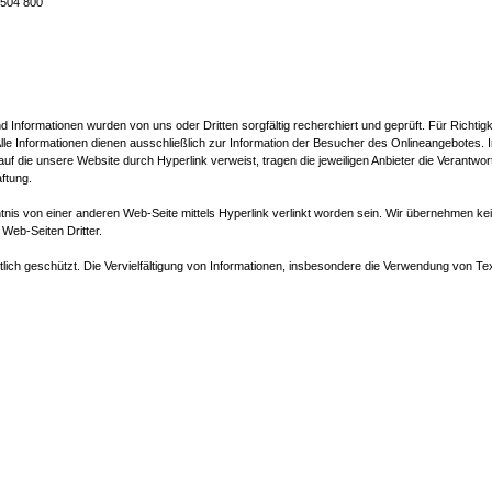
 504 800
d Informationen wurden von uns oder Dritten sorgfältig recherchiert und geprüft. Für Richtigke
Alle Informationen dienen ausschließlich zur Information der Besucher des Onlineangebotes. I
 auf die unsere Website durch Hyperlink verweist, tragen die jeweiligen Anbieter die Verantwort
ftung.
s von einer anderen Web-Seite mittels Hyperlink verlinkt worden sein. Wir übernehmen kein
Web-Seiten Dritter.
lich geschützt. Die Vervielfältigung von Informationen, insbesondere die Verwendung von Text