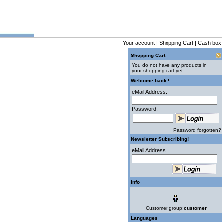
Your account
|
Shopping Cart
|
Cash box
Shopping Cart
You do not have any products in
your shopping cart yet.
Welcome back !
eMail Address:
Password:
Password forgotten?
Newsletter Subscribing!
eMail Address
Info
Customer group:
customer
Languages