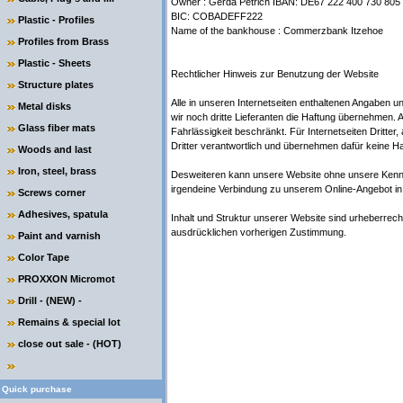
Owner : Gerda Petrich IBAN: DE67 222 400 730 805
BIC: COBADEFF222
Plastic - Profiles
Name of the bankhouse : Commerzbank Itzehoe
Profiles from Brass
Plastic - Sheets
Rechtlicher Hinweis zur Benutzung der Website
Structure plates
Alle in unseren Internetseiten enthaltenen Angaben un
Metal disks
wir noch dritte Lieferanten die Haftung übernehmen. 
Glass fiber mats
Fahrlässigkeit beschränkt. Für Internetseiten Dritter,
Dritter verantwortlich und übernehmen dafür keine Ha
Woods and last
Iron, steel, brass
Desweiteren kann unsere Website ohne unsere Kenntni
irgendeine Verbindung zu unserem Online-Angebot in 
Screws corner
Adhesives, spatula
Inhalt und Struktur unserer Website sind urheberrecht
ausdrücklichen vorherigen Zustimmung.
Paint and varnish
Color Tape
PROXXON Micromot
Drill - (NEW) -
Remains & special lot
close out sale - (HOT)
Quick purchase