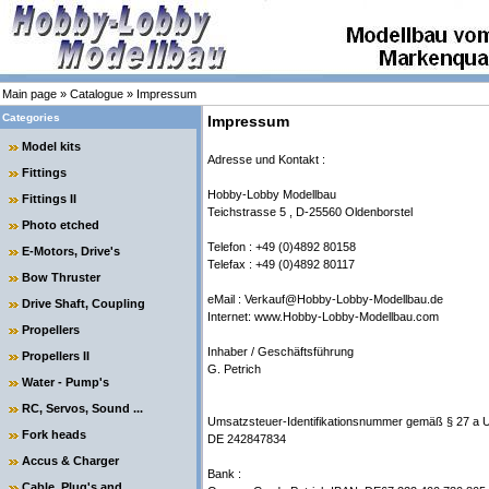
Main page
»
Catalogue
»
Impressum
Categories
Impressum
Model kits
Adresse und Kontakt :
Fittings
Hobby-Lobby Modellbau
Fittings II
Teichstrasse 5 , D-25560 Oldenborstel
Photo etched
Telefon : +49 (0)4892 80158
E-Motors, Drive's
Telefax : +49 (0)4892 80117
Bow Thruster
eMail : Verkauf@Hobby-Lobby-Modellbau.de
Drive Shaft, Coupling
Internet: www.Hobby-Lobby-Modellbau.com
Propellers
Inhaber / Geschäftsführung
Propellers II
G. Petrich
Water - Pump's
RC, Servos, Sound ...
Umsatzsteuer-Identifikationsnummer gemäß § 27 a 
Fork heads
DE 242847834
Accus & Charger
Bank :
Cable, Plug's and ....