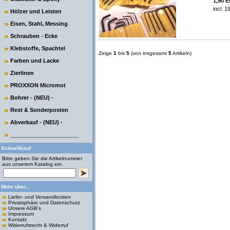
1,90 
incl. 
Hölzer und Leisten
Eisen, Stahl, Messing
Schrauben - Ecke
Klebstoffe, Spachtel
Zeige
1
bis
5
(von insgesamt
5
Artikeln)
Farben und Lacke
Zierlinen
PROXXON Micromot
Bohrer - (NEU) -
Rest & Sonderposten
Abverkauf - (NEU) -
______________________
Schnellkauf
Bitte geben Sie die Artikelnummer
aus unserem Katalog ein.
Mehr über...
Liefer- und Versandkosten
Privatsphäre und Datenschutz
Unsere AGB's
Impressum
Kontakt
Widerrufsrecht & Widerruf