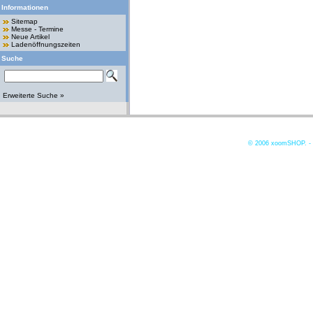
Informationen
Sitemap
Messe - Termine
Neue Artikel
Ladenöffnungszeiten
Suche
Erweiterte Suche »
© 2006
xoomSHOP. -