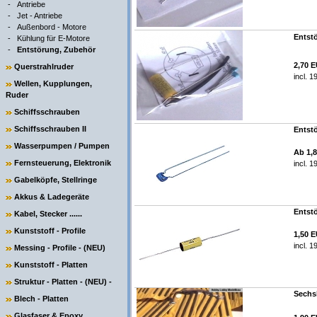
-
Antriebe
-
Jet - Antriebe
-
Außenbord - Motore
Entst
-
Kühlung für E-Motore
-
Entstörung, Zubehör
2,70 
Querstrahlruder
incl. 
Wellen, Kupplungen,
Ruder
Schiffsschrauben
Schiffsschrauben II
Entstö
Wasserpumpen / Pumpen
Ab 1,
Fernsteuerung, Elektronik
incl. 
Gabelköpfe, Stellringe
Akkus & Ladegeräte
Entst
Kabel, Stecker ......
Kunststoff - Profile
1,50 
incl. 
Messing - Profile - (NEU)
Kunststoff - Platten
Struktur - Platten - (NEU) -
Sechsk
Blech - Platten
Glasfaser & Epoxy