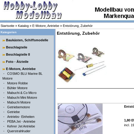
Startseite
»
Katalog
»
E-Motore, Antriebe
»
Entstörung, Zubehör
Kategorien
Entstörung, Zubehör
Baukästen, Schiffsmodelle
Beschlagteile
Beschlagteile II
Foto - Ätzteile
E-Motore, Antriebe
-
COSMO BLU Marine BL
Motore
-
Motore Robbe
-
Bühler Motore
-
Mabuchi & Co Micro
-
Mabuchi Mini Motore
-
Mabuchi Motore
Entstö
-
Getriebemotore
-
Getriebe
-
Antriebs- Einheiten
1,80 
-
PEBA Jet - Antriebe
incl. 
-
Kehrer Jet Antriebe
-
Querstrahlruder