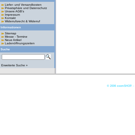
Liefer- und Versandkosten
Privatsphäre und Datenschutz
Unsere AGB's
Impressum
Kontakt
Widerrufsrecht & Widerruf
Informationen
Sitemap
Messe - Termine
Neue Artikel
Ladenöffnungszeiten
Suche
Erweiterte Suche »
© 2006
xoomSHOP. -