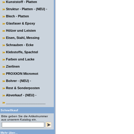
Kunststoff - Platten
Struktur - Platten - (NEU) -
Blech - Platten
Glasfaser & Epoxy
Hölzer und Leisten
Eisen, Stahl, Messing
Schrauben - Ecke
Klebstoffe, Spachtel
Farben und Lacke
Zierlinen
PROXXON Micromot
Bohrer - (NEU) -
Rest & Sonderposten
Abverkauf - (NEU) -
______________________
Schnellkauf
Bitte geben Sie die Artikelnummer
aus unserem Katalog ein.
Mehr über...