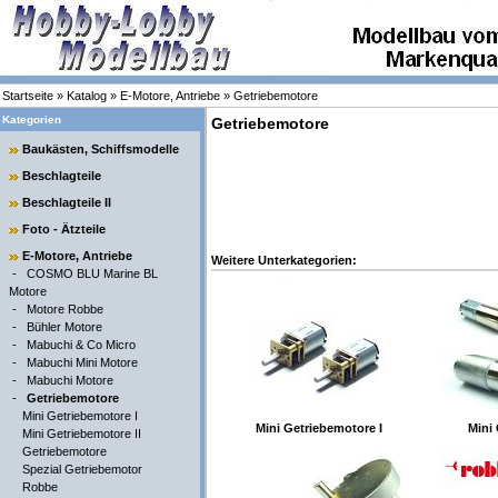
Startseite
»
Katalog
»
E-Motore, Antriebe
»
Getriebemotore
Kategorien
Getriebemotore
Baukästen, Schiffsmodelle
Beschlagteile
Beschlagteile II
Foto - Ätzteile
E-Motore, Antriebe
Weitere Unterkategorien:
-
COSMO BLU Marine BL
Motore
-
Motore Robbe
-
Bühler Motore
-
Mabuchi & Co Micro
-
Mabuchi Mini Motore
-
Mabuchi Motore
-
Getriebemotore
Mini Getriebemotore I
Mini Getriebemotore I
Mini 
Mini Getriebemotore II
Getriebemotore
Spezial Getriebemotor
Robbe