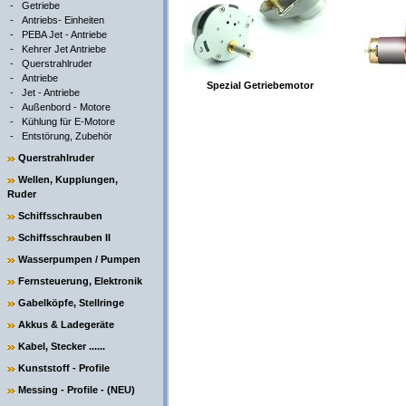
-
Getriebe
-
Antriebs- Einheiten
-
PEBA Jet - Antriebe
-
Kehrer Jet Antriebe
-
Querstrahlruder
-
Antriebe
Spezial Getriebemotor
-
Jet - Antriebe
-
Außenbord - Motore
-
Kühlung für E-Motore
-
Entstörung, Zubehör
Querstrahlruder
Wellen, Kupplungen,
Ruder
Schiffsschrauben
Schiffsschrauben II
Wasserpumpen / Pumpen
Fernsteuerung, Elektronik
Gabelköpfe, Stellringe
Akkus & Ladegeräte
Kabel, Stecker ......
Kunststoff - Profile
Messing - Profile - (NEU)