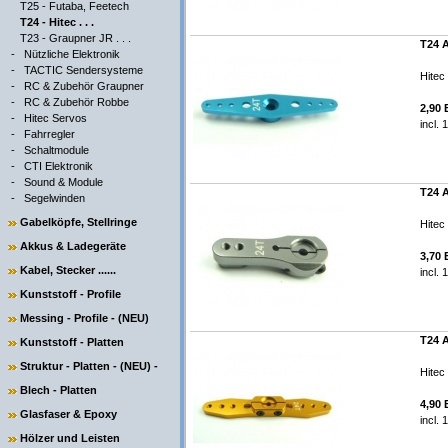
T25 - Futaba, Feetech
T24 - Hitec . . .
T23 - Graupner JR . . .
T24 A
-
Nützliche Elektronik
-
TACTIC Sendersysteme
Hitec .
-
RC & Zubehör Graupner
-
RC & Zubehör Robbe
2,90
-
Hitec Servos
incl.
-
Fahrregler
-
Schaltmodule
-
CTI Elektronik
-
Sound & Module
T24 A
-
Segelwinden
Gabelköpfe, Stellringe
Hitec .
Akkus & Ladegeräte
3,70
Kabel, Stecker ......
incl.
Kunststoff - Profile
Messing - Profile - (NEU)
T24 
Kunststoff - Platten
Struktur - Platten - (NEU) -
Hitec .
Blech - Platten
4,90
Glasfaser & Epoxy
incl.
Hölzer und Leisten