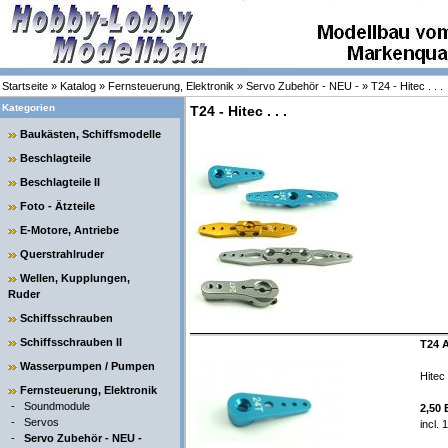
Startseite
»
Katalog
»
Fernsteuerung, Elektronik
»
Servo Zubehör - NEU -
»
T24 - Hitec . . .
Kategorien
T24 - Hitec . . .
Baukästen, Schiffsmodelle
Beschlagteile
Beschlagteile II
Foto - Ätzteile
E-Motore, Antriebe
Querstrahlruder
Wellen, Kupplungen,
Ruder
Schiffsschrauben
Schiffsschrauben II
T24 A
Wasserpumpen / Pumpen
Hitec .
Fernsteuerung, Elektronik
-
Soundmodule
2,50
-
Servos
incl.
-
Servo Zubehör - NEU -