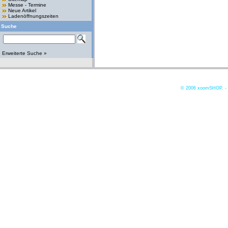
Messe - Termine
Neue Artikel
Ladenöffnungszeiten
Suche
Erweiterte Suche »
© 2006
xoomSHOP. -