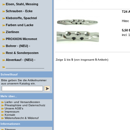
Eisen, Stahl, Messing
Schrauben - Ecke
T24 
Klebstoffe, Spachtel
Hitec ,
Farben und Lacke
5,50
Zierlinen
incl.
PROXXON Micromot
Bohrer - (NEU) -
Rest & Sonderposten
Abverkauf - (NEU) -
Zeige
1
bis
5
(von insgesamt
5
Artikeln)
______________________
Schnellkauf
Bitte geben Sie die Artikelnummer
aus unserem Katalog ein.
Mehr über...
Liefer- und Versandkosten
Privatsphäre und Datenschutz
Unsere AGB's
Impressum
Kontakt
Widerrufsrecht & Widerruf
Informationen
Sitemap