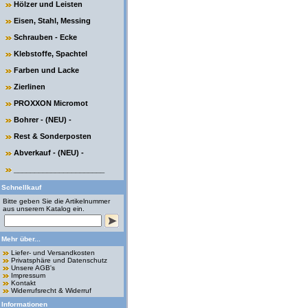
Hölzer und Leisten
Eisen, Stahl, Messing
Schrauben - Ecke
Klebstoffe, Spachtel
Farben und Lacke
Zierlinen
PROXXON Micromot
Bohrer - (NEU) -
Rest & Sonderposten
Abverkauf - (NEU) -
______________________
Schnellkauf
Bitte geben Sie die Artikelnummer
aus unserem Katalog ein.
Mehr über...
Liefer- und Versandkosten
Privatsphäre und Datenschutz
Unsere AGB's
Impressum
Kontakt
Widerrufsrecht & Widerruf
Informationen