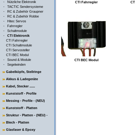
-
Nützliche Elektronik
CTI Fahrregler
CT
-
TACTIC Sendersysteme
-
RC & Zubehör Graupner
-
RC & Zubehör Robbe
-
Hitec Servos
-
Fahrregler
-
Schaltmodule
-
CTI Elektronik
CTI Fahrregler
CTI Schaltmodule
CTI Servosteller
CTI BEC Modul
-
Sound & Module
CTI BEC Modul
-
Segelwinden
Gabelköpfe, Stellringe
Akkus & Ladegeräte
Kabel, Stecker ......
Kunststoff - Profile
Messing - Profile - (NEU)
Kunststoff - Platten
Struktur - Platten - (NEU) -
Blech - Platten
Glasfaser & Epoxy