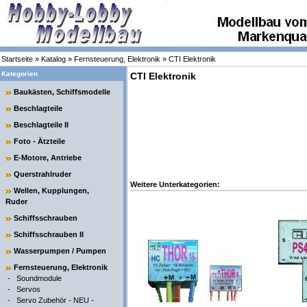
Startseite
»
Katalog
»
Fernsteuerung, Elektronik
»
CTI Elektronik
Kategorien
CTI Elektronik
Baukästen, Schiffsmodelle
Beschlagteile
Beschlagteile II
Foto - Ätzteile
E-Motore, Antriebe
Querstrahlruder
Weitere Unterkategorien:
Wellen, Kupplungen,
Ruder
Schiffsschrauben
Schiffsschrauben II
Wasserpumpen / Pumpen
Fernsteuerung, Elektronik
-
Soundmodule
-
Servos
-
Servo Zubehör - NEU -