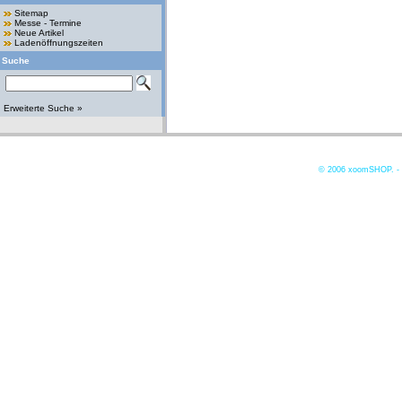
Sitemap
Messe - Termine
Neue Artikel
Ladenöffnungszeiten
Suche
Erweiterte Suche »
© 2006
xoomSHOP. -