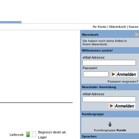
Ihr Konto
|
Warenkorb
|
Kasse
Warenkorb
Sie haben noch keine Artikel in
Ihrem Warenkorb.
Willkommen zurück!
eMail-Adresse:
Passwort:
Passwort vergessen?
Newsletter Anmeldung
eMail-Adresse
Kundengruppe
Kundengruppe:
Kunde
Begrenzt direkt ab
Lieferzeit:
Sprachen
Lager