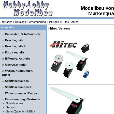
Startseite
»
Katalog
»
Fernsteuerung, Elektronik
»
Hitec Servos
Kategorien
Hitec Servos
Baukästen, Schiffsmodelle
Beschlagteile
Beschlagteile II
Foto - Ätzteile
E-Motore, Antriebe
Querstrahlruder
Wellen, Kupplungen,
Ruder
Schiffsschrauben
Schiffsschrauben II
Wasserpumpen / Pumpen
Fernsteuerung, Elektronik
-
Soundmodule
-
Servos
-
Servo Zubehör - NEU -