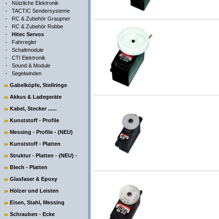
-
Nützliche Elektronik
-
TACTIC Sendersysteme
-
RC & Zubehör Graupner
-
RC & Zubehör Robbe
-
Hitec Servos
-
Fahrregler
-
Schaltmodule
-
CTI Elektronik
-
Sound & Module
-
Segelwinden
Gabelköpfe, Stellringe
Akkus & Ladegeräte
Kabel, Stecker ......
Kunststoff - Profile
Messing - Profile - (NEU)
Kunststoff - Platten
Struktur - Platten - (NEU) -
Blech - Platten
Glasfaser & Epoxy
Hölzer und Leisten
Eisen, Stahl, Messing
Schrauben - Ecke