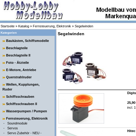
Startseite
»
Katalog
»
Fernsteuerung, Elektronik
»
Segelwinden
Kategorien
Segelwinden
Baukästen, Schiffsmodelle
Beschlagteile
Beschlagteile II
Foto - Ätzteile
E-Motore, Antriebe
Querstrahlruder
Wellen, Kupplungen,
Ruder
Digit
Schiffsschrauben
25,9
Schiffsschrauben II
incl. 
Wasserpumpen / Pumpen
Fernsteuerung, Elektronik
-
Soundmodule
-
Servos
Hitec
-
Servo Zubehör - NEU -