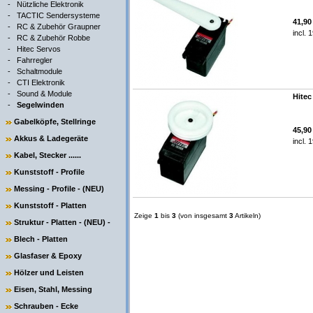
-
Nützliche Elektronik
-
TACTIC Sendersysteme
41,9
-
RC & Zubehör Graupner
incl. 
-
RC & Zubehör Robbe
-
Hitec Servos
-
Fahrregler
-
Schaltmodule
-
CTI Elektronik
-
Sound & Module
Hitec
-
Segelwinden
Gabelköpfe, Stellringe
45,9
Akkus & Ladegeräte
incl. 
Kabel, Stecker ......
Kunststoff - Profile
Messing - Profile - (NEU)
Kunststoff - Platten
Zeige
1
bis
3
(von insgesamt
3
Artikeln)
Struktur - Platten - (NEU) -
Blech - Platten
Glasfaser & Epoxy
Hölzer und Leisten
Eisen, Stahl, Messing
Schrauben - Ecke