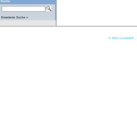
Suche
Erweiterte Suche »
© 2006
xoomSHOP. -