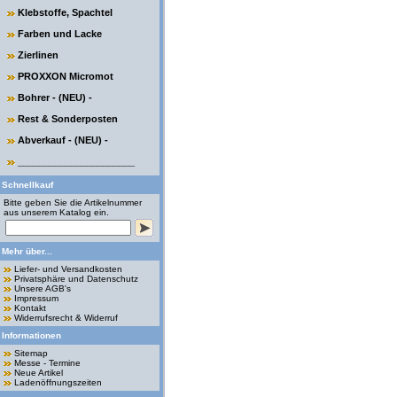
Klebstoffe, Spachtel
Farben und Lacke
Zierlinen
PROXXON Micromot
Bohrer - (NEU) -
Rest & Sonderposten
Abverkauf - (NEU) -
______________________
Schnellkauf
Bitte geben Sie die Artikelnummer
aus unserem Katalog ein.
Mehr über...
Liefer- und Versandkosten
Privatsphäre und Datenschutz
Unsere AGB's
Impressum
Kontakt
Widerrufsrecht & Widerruf
Informationen
Sitemap
Messe - Termine
Neue Artikel
Ladenöffnungszeiten