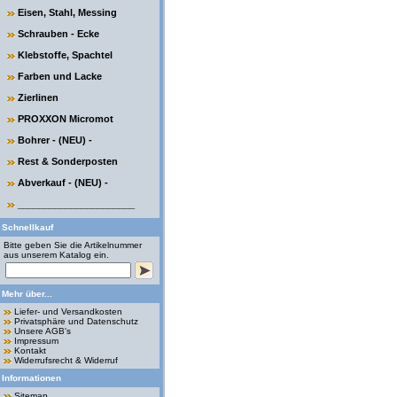
Eisen, Stahl, Messing
Schrauben - Ecke
Klebstoffe, Spachtel
Farben und Lacke
Zierlinen
PROXXON Micromot
Bohrer - (NEU) -
Rest & Sonderposten
Abverkauf - (NEU) -
______________________
Schnellkauf
Bitte geben Sie die Artikelnummer
aus unserem Katalog ein.
Mehr über...
Liefer- und Versandkosten
Privatsphäre und Datenschutz
Unsere AGB's
Impressum
Kontakt
Widerrufsrecht & Widerruf
Informationen
Sitemap