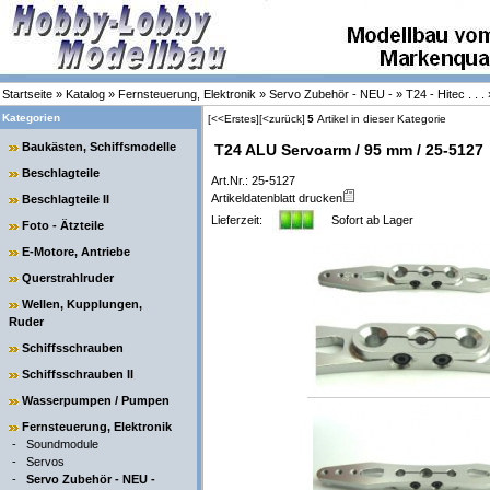
Startseite
»
Katalog
»
Fernsteuerung, Elektronik
»
Servo Zubehör - NEU -
»
T24 - Hitec . . .
Kategorien
[<<Erstes]
[<zurück]
5
Artikel in dieser Kategorie
Baukästen, Schiffsmodelle
T24 ALU Servoarm / 95 mm / 25-5127
Beschlagteile
Art.Nr.: 25-5127
Artikeldatenblatt drucken
Beschlagteile II
Lieferzeit:
Sofort ab Lager
Foto - Ätzteile
E-Motore, Antriebe
Querstrahlruder
Wellen, Kupplungen,
Ruder
Schiffsschrauben
Schiffsschrauben II
Wasserpumpen / Pumpen
Fernsteuerung, Elektronik
-
Soundmodule
-
Servos
-
Servo Zubehör - NEU -