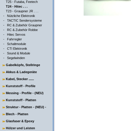
T25 - Futaba, Feetech
T24 - Hitec . . .
T23 - Graupner JR . . .
-
Nützliche Elektronik
-
TACTIC Sendersysteme
-
RC & Zubehör Graupner
-
RC & Zubehör Robbe
-
Hitec Servos
-
Fahrregler
-
Schaltmodule
-
CTI Elektronik
-
Sound & Module
-
Segelwinden
Gabelköpfe, Stellringe
Akkus & Ladegeräte
Kabel, Stecker ......
Kunststoff - Profile
Messing - Profile - (NEU)
Kunststoff - Platten
Struktur - Platten - (NEU) -
Blech - Platten
Glasfaser & Epoxy
Hölzer und Leisten