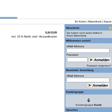
Ihr Konto
|
Warenkorb
|
Kasse
Warenkorb
5,50 EUR
Sie haben noch keine Artikel in
Ihrem Warenkorb.
incl. 19 % MwSt. exkl.
Versandkosten
Willkommen zurück!
eMail-Adresse:
Passwort:
Passwort vergessen?
Newsletter Anmeldung
eMail-Adresse
Kundengruppe
Kundengruppe:
Kunde
Sprachen