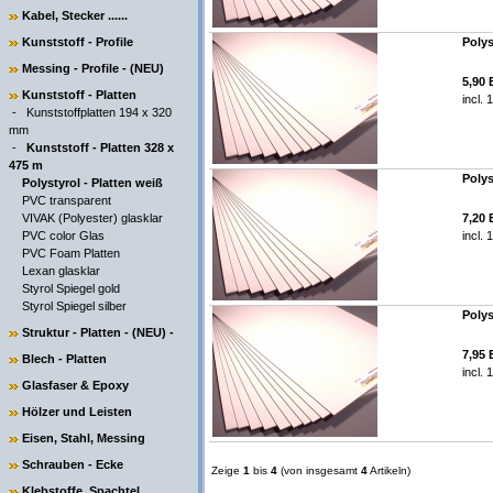
Kabel, Stecker ......
Kunststoff - Profile
Polys
Messing - Profile - (NEU)
5,90
Kunststoff - Platten
incl.
-
Kunststoffplatten 194 x 320
mm
-
Kunststoff - Platten 328 x
475 m
Polys
Polystyrol - Platten weiß
PVC transparent
VIVAK (Polyester) glasklar
7,20
PVC color Glas
incl.
PVC Foam Platten
Lexan glasklar
Styrol Spiegel gold
Styrol Spiegel silber
Polys
Struktur - Platten - (NEU) -
7,95
Blech - Platten
incl.
Glasfaser & Epoxy
Hölzer und Leisten
Eisen, Stahl, Messing
Schrauben - Ecke
Zeige
1
bis
4
(von insgesamt
4
Artikeln)
Klebstoffe, Spachtel