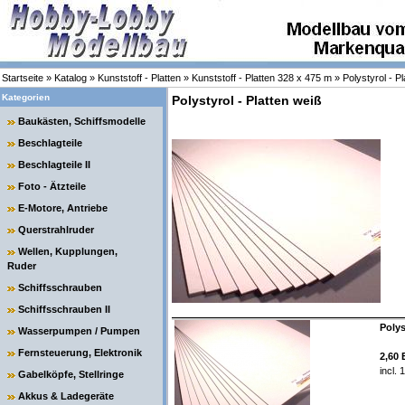
Startseite
»
Katalog
»
Kunststoff - Platten
»
Kunststoff - Platten 328 x 475 m
»
Polystyrol - P
Kategorien
Polystyrol - Platten weiß
Baukästen, Schiffsmodelle
Beschlagteile
Beschlagteile II
Foto - Ätzteile
E-Motore, Antriebe
Querstrahlruder
Wellen, Kupplungen,
Ruder
Schiffsschrauben
Schiffsschrauben II
Polys
Wasserpumpen / Pumpen
Fernsteuerung, Elektronik
2,60
incl.
Gabelköpfe, Stellringe
Akkus & Ladegeräte