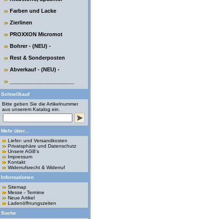
Farben und Lacke
Zierlinen
PROXXON Micromot
Bohrer - (NEU) -
Rest & Sonderposten
Abverkauf - (NEU) -
______________________
Schnellkauf
Bitte geben Sie die Artikelnummer
aus unserem Katalog ein.
Mehr über...
Liefer- und Versandkosten
Privatsphäre und Datenschutz
Unsere AGB's
Impressum
Kontakt
Widerrufsrecht & Widerruf
Informationen
Sitemap
Messe - Termine
Neue Artikel
Ladenöffnungszeiten
Suche