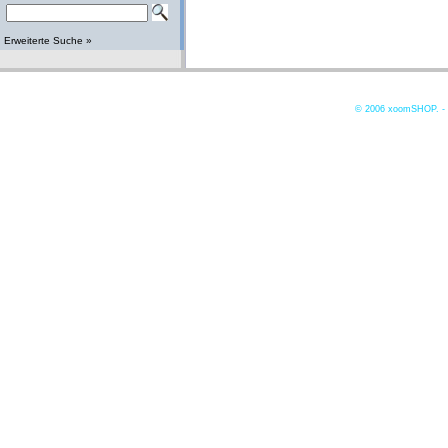
Erweiterte Suche »
© 2006
xoomSHOP. -