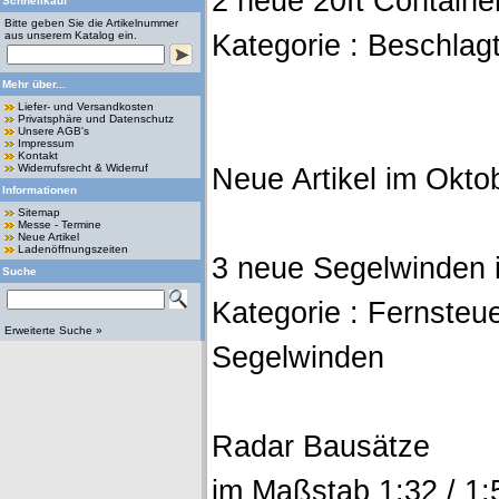
2 neue 20ft Containe
Schnellkauf
Bitte geben Sie die Artikelnummer
aus unserem Katalog ein.
Kategorie : Beschlagt
Mehr über...
Liefer- und Versandkosten
Privatsphäre und Datenschutz
Unsere AGB's
Impressum
Kontakt
Widerrufsrecht & Widerruf
Neue Artikel im Okto
Informationen
Sitemap
Messe - Termine
Neue Artikel
Ladenöffnungszeiten
3 neue Segelwinden 
Suche
Kategorie : Fernsteue
Erweiterte Suche »
Segelwinden
Radar Bausätze
im Maßstab 1:32 / 1:5