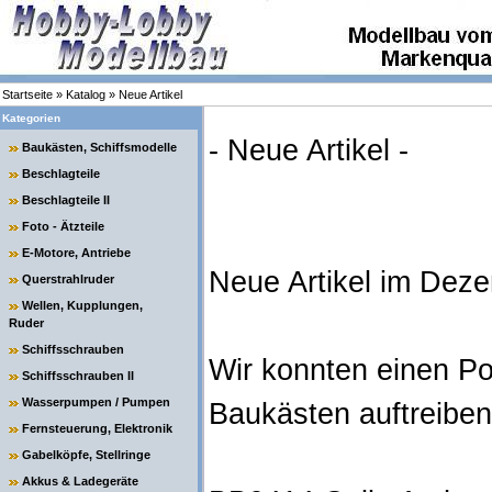
Startseite
»
Katalog
»
Neue Artikel
Kategorien
- Neue Artikel -
Baukästen, Schiffsmodelle
Beschlagteile
Beschlagteile II
Foto - Ätzteile
E-Motore, Antriebe
Neue Artikel im Dez
Querstrahlruder
Wellen, Kupplungen,
Ruder
Schiffsschrauben
Wir konnten einen Po
Schiffsschrauben II
Wasserpumpen / Pumpen
Baukästen auftreiben
Fernsteuerung, Elektronik
Gabelköpfe, Stellringe
Akkus & Ladegeräte