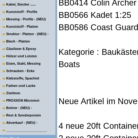
BB0414 Colin Archer
Kabel, Stecker ......
Kunststoff - Profile
BB0566 Kadet 1:25
Messing - Profile - (NEU)
BB0586 Coast Guard
Kunststoff - Platten
Struktur - Platten - (NEU) -
Blech - Platten
Glasfaser & Epoxy
Kategorie : Baukästen
Hölzer und Leisten
Boats
Eisen, Stahl, Messing
Schrauben - Ecke
Klebstoffe, Spachtel
Farben und Lacke
Zierlinen
Neue Artikel im Nov
PROXXON Micromot
Bohrer - (NEU) -
Rest & Sonderposten
Abverkauf - (NEU) -
4 neue 20ft Containe
______________________