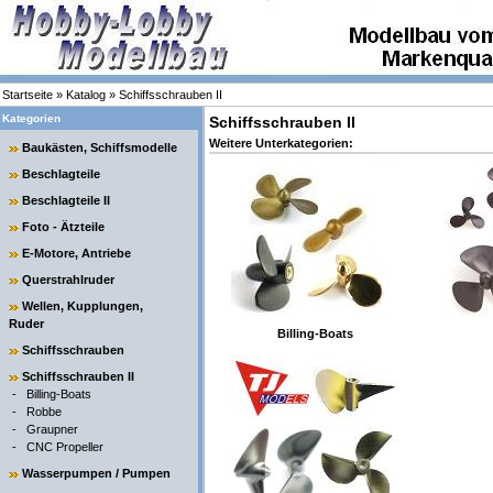
Startseite
»
Katalog
»
Schiffsschrauben II
Kategorien
Schiffsschrauben II
Weitere Unterkategorien:
Baukästen, Schiffsmodelle
Beschlagteile
Beschlagteile II
Foto - Ätzteile
E-Motore, Antriebe
Querstrahlruder
Wellen, Kupplungen,
Ruder
Billing-Boats
Schiffsschrauben
Schiffsschrauben II
-
Billing-Boats
-
Robbe
-
Graupner
-
CNC Propeller
Wasserpumpen / Pumpen