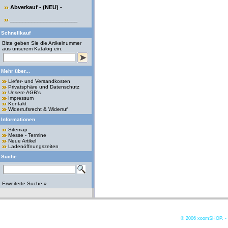
Abverkauf - (NEU) -
______________________
Schnellkauf
Bitte geben Sie die Artikelnummer
aus unserem Katalog ein.
Mehr über...
Liefer- und Versandkosten
Privatsphäre und Datenschutz
Unsere AGB's
Impressum
Kontakt
Widerrufsrecht & Widerruf
Informationen
Sitemap
Messe - Termine
Neue Artikel
Ladenöffnungszeiten
Suche
Erweiterte Suche »
© 2006
xoomSHOP. -