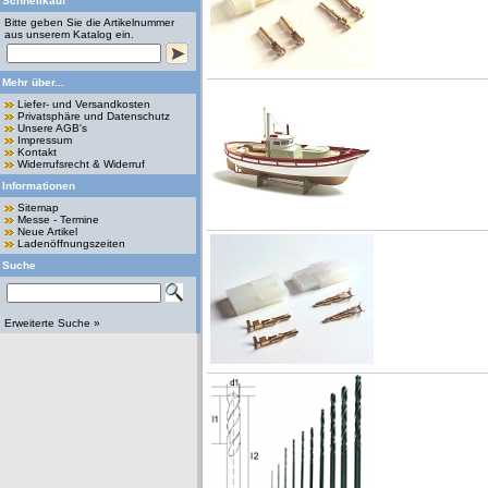
Schnellkauf
Bitte geben Sie die Artikelnummer
aus unserem Katalog ein.
Mehr über...
Liefer- und Versandkosten
Privatsphäre und Datenschutz
Unsere AGB's
Impressum
Kontakt
Widerrufsrecht & Widerruf
Informationen
Sitemap
Messe - Termine
Neue Artikel
Ladenöffnungszeiten
Suche
Erweiterte Suche »