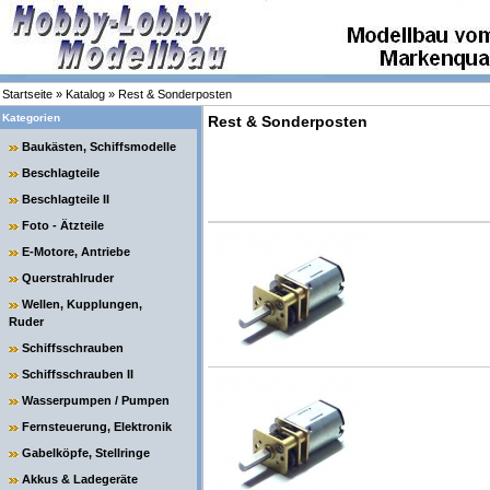
Startseite
»
Katalog
»
Rest & Sonderposten
Kategorien
Rest & Sonderposten
Baukästen, Schiffsmodelle
Beschlagteile
Beschlagteile II
Foto - Ätzteile
E-Motore, Antriebe
Querstrahlruder
Wellen, Kupplungen,
Ruder
Schiffsschrauben
Schiffsschrauben II
Wasserpumpen / Pumpen
Fernsteuerung, Elektronik
Gabelköpfe, Stellringe
Akkus & Ladegeräte