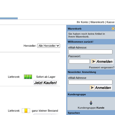
Ihr Konto
|
Warenkorb
|
Kasse
Warenkorb
Sie haben noch keine Artikel in
Ihrem Warenkorb.
Willkommen zurück!
Hersteller:
eMail-Adresse:
Passwort:
Passwort vergessen?
Newsletter Anmeldung
Lieferzeit:
Sofort ab Lager
eMail-Adresse
Kundengruppe
Kundengruppe:
Kunde
Lieferzeit:
ganz kleiner Bestand
Sprachen