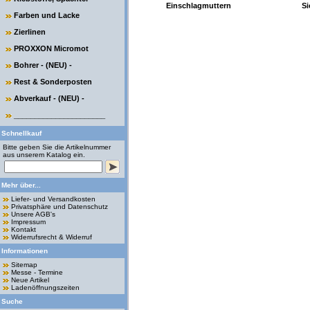
Einschlagmuttern
Si
Farben und Lacke
Zierlinen
PROXXON Micromot
Bohrer - (NEU) -
Rest & Sonderposten
Abverkauf - (NEU) -
______________________
Schnellkauf
Bitte geben Sie die Artikelnummer
aus unserem Katalog ein.
Mehr über...
Liefer- und Versandkosten
Privatsphäre und Datenschutz
Unsere AGB's
Impressum
Kontakt
Widerrufsrecht & Widerruf
Informationen
Sitemap
Messe - Termine
Neue Artikel
Ladenöffnungszeiten
Suche