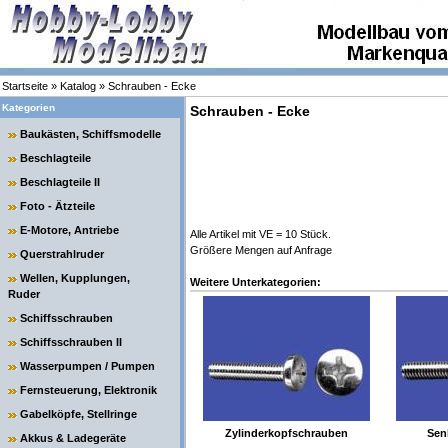
Startseite
»
Katalog
»
Schrauben - Ecke
Kategorien
Schrauben - Ecke
Baukästen, Schiffsmodelle
Beschlagteile
Beschlagteile II
Foto - Ätzteile
E-Motore, Antriebe
Alle Artikel mit VE = 10 Stück.
Größere Mengen auf Anfrage
Querstrahlruder
Wellen, Kupplungen,
Weitere Unterkategorien:
Ruder
Schiffsschrauben
Schiffsschrauben II
Wasserpumpen / Pumpen
Fernsteuerung, Elektronik
Gabelköpfe, Stellringe
Zylinderkopfschrauben
Sen
Akkus & Ladegeräte