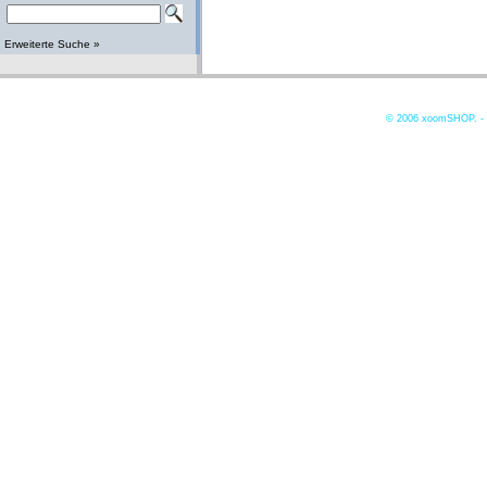
Erweiterte Suche »
© 2006
xoomSHOP. -