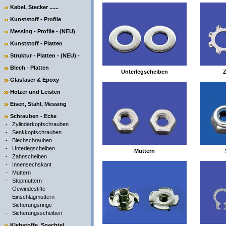
Kabel, Stecker ......
Kunststoff - Profile
Messing - Profile - (NEU)
Kunststoff - Platten
Struktur - Platten - (NEU) -
Blech - Platten
Unterlegscheiben
Glasfaser & Epoxy
Hölzer und Leisten
Eisen, Stahl, Messing
Schrauben - Ecke
-
Zylinderkopfschrauben
-
Senkkopfschrauben
-
Blechschrauben
-
Unterlegscheiben
Muttern
-
Zahnscheiben
-
Innensechskant
-
Muttern
-
Stopmuttern
-
Gewindestifte
-
Einschlagmuttern
-
Sicherungsringe
-
Sicherungsscheiben
Klebstoffe, Spachtel