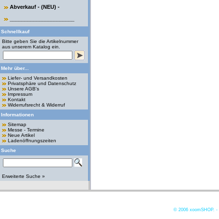
Abverkauf - (NEU) -
______________________
Schnellkauf
Bitte geben Sie die Artikelnummer
aus unserem Katalog ein.
Mehr über...
Liefer- und Versandkosten
Privatsphäre und Datenschutz
Unsere AGB's
Impressum
Kontakt
Widerrufsrecht & Widerruf
Informationen
Sitemap
Messe - Termine
Neue Artikel
Ladenöffnungszeiten
Suche
Erweiterte Suche »
© 2006
xoomSHOP. -