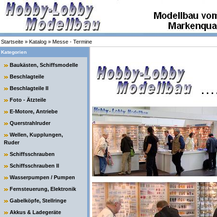
Startseite
»
Katalog
»
Messe - Termine
Kategorien
Baukästen, Schiffsmodelle
Beschlagteile
Beschlagteile II
Foto - Ätzteile
E-Motore, Antriebe
Querstrahlruder
Wellen, Kupplungen,
Ruder
Schiffsschrauben
Schiffsschrauben II
Wasserpumpen / Pumpen
Fernsteuerung, Elektronik
Gabelköpfe, Stellringe
Akkus & Ladegeräte