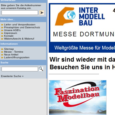
Schnellkauf
Bitte geben Sie die Artikelnummer
aus unserem Katalog ein.
Mehr über...
Liefer- und Versandkosten
Privatsphäre und Datenschutz
Unsere AGB's
Impressum
Kontakt
Widerrufsrecht & Widerruf
Informationen
Sitemap
Messe - Termine
Neue Artikel
Ladenöffnungszeiten
Suche
-------------------------------------------------
Erweiterte Suche »