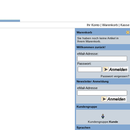
Ihr Konto
|
Warenkorb
|
Kasse
Warenkorb
Sie haben noch keine Artikel in
Ihrem Warenkorb.
Willkommen zurück!
eMail-Adresse:
Passwort:
Passwort vergessen?
Newsletter Anmeldung
eMail-Adresse
Kundengruppe
Kundengruppe:
Kunde
Sprachen