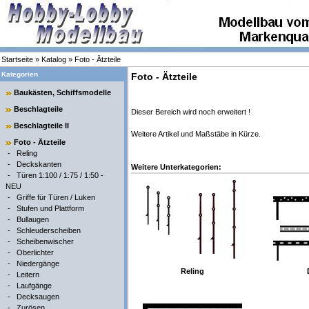
Startseite
»
Katalog
»
Foto - Ätzteile
Kategorien
Foto - Ätzteile
Baukästen, Schiffsmodelle
Beschlagteile
Dieser Bereich wird noch erweitert !
Beschlagteile II
Weitere Artikel und Maßstäbe in Kürze.
Foto - Ätzteile
-
Reling
-
Deckskanten
Weitere Unterkategorien:
-
Türen 1:100 / 1:75 / 1:50 -
NEU
-
Griffe für Türen / Luken
-
Stufen und Plattform
-
Bullaugen
-
Schleuderscheiben
-
Scheibenwischer
-
Oberlichter
-
Niedergänge
Reling
-
Leitern
-
Laufgänge
-
Decksaugen
-
Zurösen