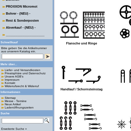
PROXXON Micromot
Bohrer - (NEU) -
Rest & Sonderposten
Abverkauf - (NEU) -
______________________
Schnellkauf
Flansche und Ringe
Bitte geben Sie die Artikelnummer
aus unserem Katalog ein.
Mehr über...
Liefer- und Versandkosten
Privatsphäre und Datenschutz
Unsere AGB's
Impressum
Kontakt
Widerrufsrecht & Widerruf
Handlauf / Schornsteinstag
Informationen
Sitemap
Messe - Termine
Neue Artikel
Ladenöffnungszeiten
Suche
Erweiterte Suche »