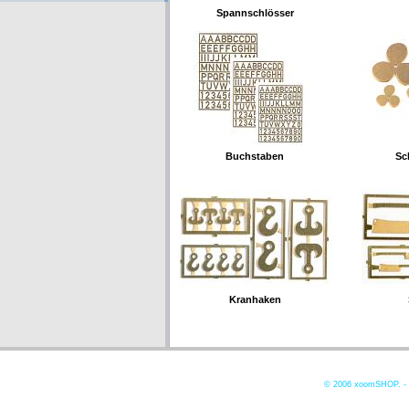
Spannschlösser
Buchstaben
Sc
Kranhaken
© 2006
xoomSHOP. -