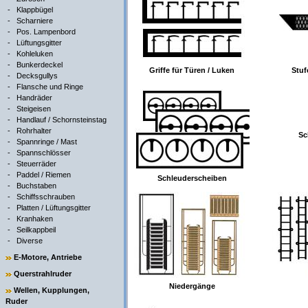
-
Klappbügel
-
Scharniere
-
Pos. Lampenbord
-
Lüftungsgitter
-
Kohleluken
-
Bunkerdeckel
Griffe für Türen / Luken
Stuf
-
Decksgullys
-
Flansche und Ringe
-
Handräder
-
Steigeisen
-
Handlauf / Schornsteinstag
-
Rohrhalter
Sc
-
Spannringe / Mast
-
Spannschlösser
-
Steuerräder
-
Paddel / Riemen
Schleuderscheiben
-
Buchstaben
-
Schiffsschrauben
-
Platten / Lüftungsgitter
-
Kranhaken
-
Seilkappbeil
-
Diverse
E-Motore, Antriebe
Querstrahlruder
Niedergänge
Wellen, Kupplungen,
Ruder