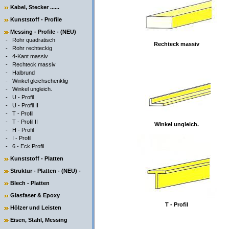
Kabel, Stecker ......
Kunststoff - Profile
Messing - Profile - (NEU)
-
Rohr quadratisch
Rechteck massiv
-
Rohr rechteckig
-
4-Kant massiv
-
Rechteck massiv
-
Halbrund
-
Winkel gleichschenklig
-
Winkel ungleich.
-
U - Profil
-
U - Profil II
-
T - Profil
-
T - Profil II
Winkel ungleich.
-
H - Profil
-
I - Profil
-
6 - Eck Profil
Kunststoff - Platten
Struktur - Platten - (NEU) -
Blech - Platten
Glasfaser & Epoxy
T - Profil
Hölzer und Leisten
Eisen, Stahl, Messing