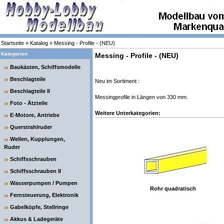
Startseite
»
Katalog
»
Messing - Profile - (NEU)
Kategorien
Messing - Profile - (NEU)
Baukästen, Schiffsmodelle
Beschlagteile
Neu im Sortiment :
Beschlagteile II
Messingprofile in Längen von 330 mm.
Foto - Ätzteile
Weitere Unterkategorien:
E-Motore, Antriebe
Querstrahlruder
Wellen, Kupplungen,
Ruder
Schiffsschrauben
Schiffsschrauben II
Wasserpumpen / Pumpen
Rohr quadratisch
Fernsteuerung, Elektronik
Gabelköpfe, Stellringe
Akkus & Ladegeräte