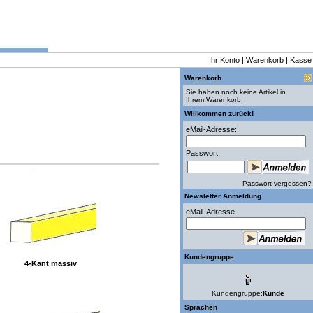
Ihr Konto
|
Warenkorb
|
Kasse
Warenkorb
Sie haben noch keine Artikel in
Ihrem Warenkorb.
Willkommen zurück!
eMail-Adresse:
Passwort:
Passwort vergessen?
Newsletter Anmeldung
eMail-Adresse
Kundengruppe
4-Kant massiv
Kundengruppe:
Kunde
Sprachen