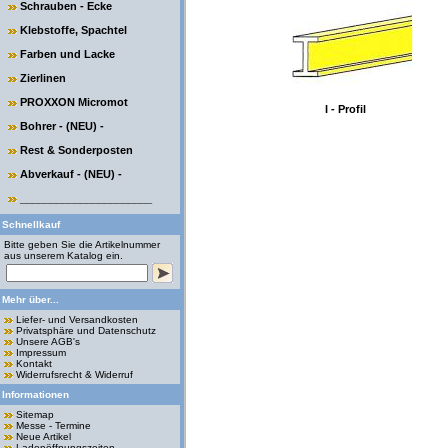
Schrauben - Ecke
Klebstoffe, Spachtel
Farben und Lacke
Zierlinen
PROXXON Micromot
I - Profil
Bohrer - (NEU) -
Rest & Sonderposten
Abverkauf - (NEU) -
______________________
Schnellkauf
Bitte geben Sie die Artikelnummer
aus unserem Katalog ein.
Mehr über...
Liefer- und Versandkosten
Privatsphäre und Datenschutz
Unsere AGB's
Impressum
Kontakt
Widerrufsrecht & Widerruf
Informationen
Sitemap
Messe - Termine
Neue Artikel
Ladenöffnungszeiten