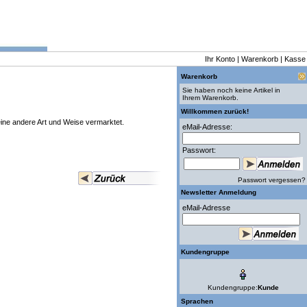
Ihr Konto
|
Warenkorb
|
Kasse
Warenkorb
Sie haben noch keine Artikel in
Ihrem Warenkorb.
Willkommen zurück!
ine andere Art und Weise vermarktet.
eMail-Adresse:
Passwort:
Passwort vergessen?
Newsletter Anmeldung
eMail-Adresse
Kundengruppe
Kundengruppe:
Kunde
Sprachen