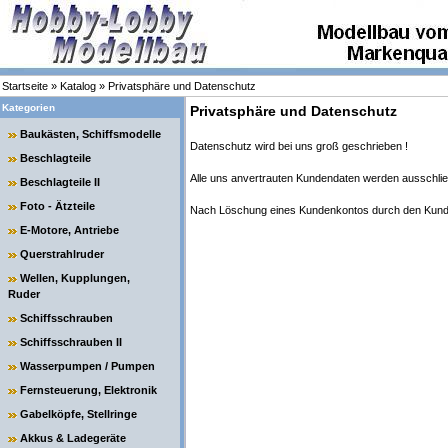
Startseite
»
Katalog
»
Privatsphäre und Datenschutz
Kategorien
Privatsphäre und Datenschutz
Baukästen, Schiffsmodelle
Datenschutz wird bei uns groß geschrieben !
Beschlagteile
Alle uns anvertrauten Kundendaten werden ausschließ
Beschlagteile II
Foto - Ätzteile
Nach Löschung eines Kundenkontos durch den Kunde
E-Motore, Antriebe
Querstrahlruder
Wellen, Kupplungen,
Ruder
Schiffsschrauben
Schiffsschrauben II
Wasserpumpen / Pumpen
Fernsteuerung, Elektronik
Gabelköpfe, Stellringe
Akkus & Ladegeräte