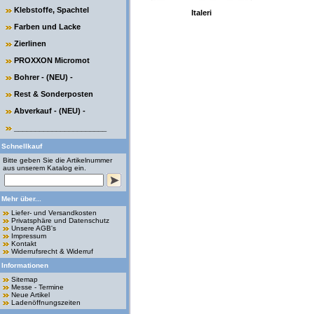
Klebstoffe, Spachtel
Italeri
Farben und Lacke
Zierlinen
PROXXON Micromot
Bohrer - (NEU) -
Rest & Sonderposten
Abverkauf - (NEU) -
______________________
Schnellkauf
Bitte geben Sie die Artikelnummer
aus unserem Katalog ein.
Mehr über...
Liefer- und Versandkosten
Privatsphäre und Datenschutz
Unsere AGB's
Impressum
Kontakt
Widerrufsrecht & Widerruf
Informationen
Sitemap
Messe - Termine
Neue Artikel
Ladenöffnungszeiten