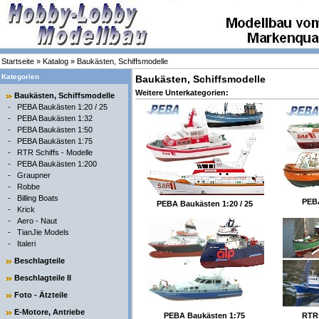
Startseite
»
Katalog
»
Baukästen, Schiffsmodelle
Kategorien
Baukästen, Schiffsmodelle
Weitere Unterkategorien:
Baukästen, Schiffsmodelle
-
PEBA Baukästen 1:20 / 25
-
PEBA Baukästen 1:32
-
PEBA Baukästen 1:50
-
PEBA Baukästen 1:75
-
RTR Schiffs - Modelle
-
PEBA Baukästen 1:200
-
Graupner
-
Robbe
-
Billing Boats
PEBA
PEBA Baukästen 1:20 / 25
-
Krick
-
Aero - Naut
-
TianJie Models
-
Italeri
Beschlagteile
Beschlagteile II
Foto - Ätzteile
E-Motore, Antriebe
PEBA Baukästen 1:75
RTR 