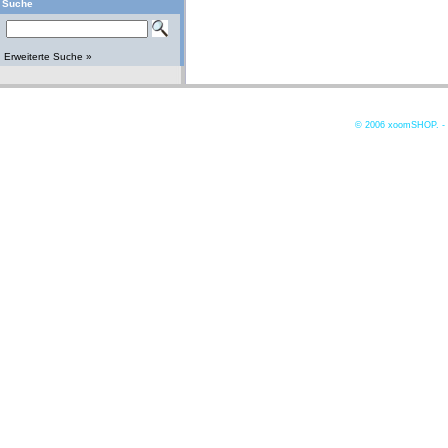
Suche
Erweiterte Suche »
© 2006
xoomSHOP. -