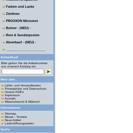
Farben und Lacke
Zierlinen
PROXXON Micromot
Bohrer - (NEU) -
Rest & Sonderposten
Abverkauf - (NEU) -
______________________
Schnellkauf
Bitte geben Sie die Artikelnummer
aus unserem Katalog ein.
Mehr über...
Liefer- und Versandkosten
Privatsphäre und Datenschutz
Unsere AGB's
Impressum
Kontakt
Widerrufsrecht & Widerruf
Informationen
Sitemap
Messe - Termine
Neue Artikel
Ladenöffnungszeiten
Suche