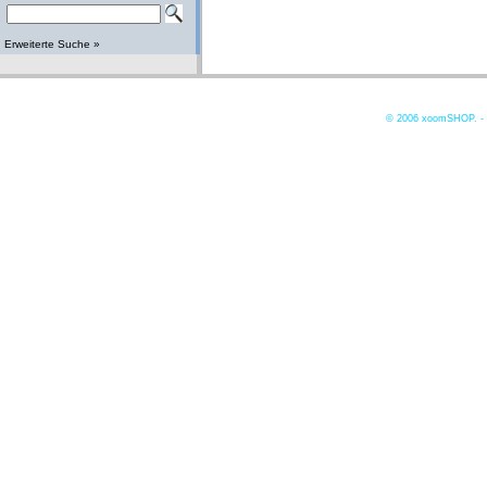
Erweiterte Suche »
© 2006
xoomSHOP. -