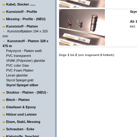
Kabel, Stecker ......
Kunststoff - Profile
Styr
Messing - Profile - (NEU)
Ab 
Kunststoff - Platten
incl
-
Kunststoffplatten 194 x 320
mm
-
Kunststoff - Platten 328 x
475 m
Polystyrol - Platten weiß
Zeige
1
bis
2
(von insgesamt
2
Artikeln)
PVC transparent
VIVAK (Polyester) glasklar
PVC color Glas
PVC Foam Platten
Lexan glasklar
Styrol Spiegel gold
Styrol Spiegel silber
Struktur - Platten - (NEU) -
Blech - Platten
Glasfaser & Epoxy
Hölzer und Leisten
Eisen, Stahl, Messing
Schrauben - Ecke
Klebstoffe, Spachtel