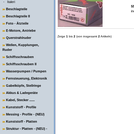
-
Italeri
5
Beschlagteile
in
Beschlagteile II
Foto - Ätzteile
E-Motore, Antriebe
Zeige
1
bis
2
(von insgesamt
2
Artikeln)
Querstrahlruder
Wellen, Kupplungen,
Ruder
Schiffsschrauben
Schiffsschrauben II
Wasserpumpen / Pumpen
Fernsteuerung, Elektronik
Gabelköpfe, Stellringe
Akkus & Ladegeräte
Kabel, Stecker ......
Kunststoff - Profile
Messing - Profile - (NEU)
Kunststoff - Platten
Struktur - Platten - (NEU) -