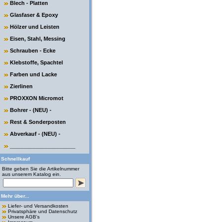
Blech - Platten
Glasfaser & Epoxy
Hölzer und Leisten
Eisen, Stahl, Messing
Schrauben - Ecke
Klebstoffe, Spachtel
Farben und Lacke
Zierlinen
PROXXON Micromot
Bohrer - (NEU) -
Rest & Sonderposten
Abverkauf - (NEU) -
______________________
Schnellkauf
Bitte geben Sie die Artikelnummer
aus unserem Katalog ein.
Mehr über...
Liefer- und Versandkosten
Privatsphäre und Datenschutz
Unsere AGB's