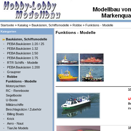
Startseite
»
Katalog
»
Baukästen, Schiffsmodelle
»
Robbe
»
Funktions - Modelle
Kategorien
Funktions - Modelle
Baukästen, Schiffsmodelle
-
PEBA Baukästen 1:20 / 25
-
PEBA Baukästen 1:32
-
PEBA Baukästen 1:50
-
PEBA Baukästen 1:75
-
RTR Schiffs - Modelle
-
PEBA Baukästen 1:200
-
Graupner
-
Robbe
Funktions - Modelle
Motoryachten
1
RC - Rennboote
Segelboote
U
U-Boote
I
Militärschiffe
in
Beschlagsätze / Zubehör
-
Billing Boats
-
Krick
-
Aero - Naut
1
-
TianJie Models