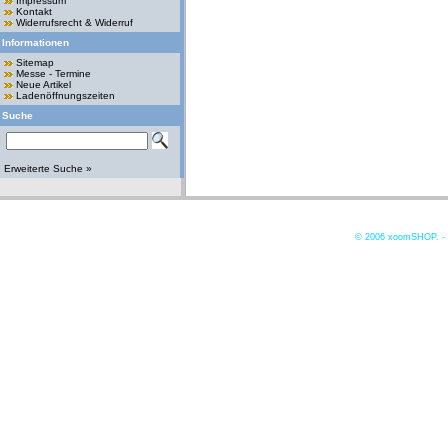
Impressum
Kontakt
Widerrufsrecht & Widerruf
Informationen
Sitemap
Messe - Termine
Neue Artikel
Ladenöffnungszeiten
Suche
Erweiterte Suche »
© 2006
xoomSHOP. -