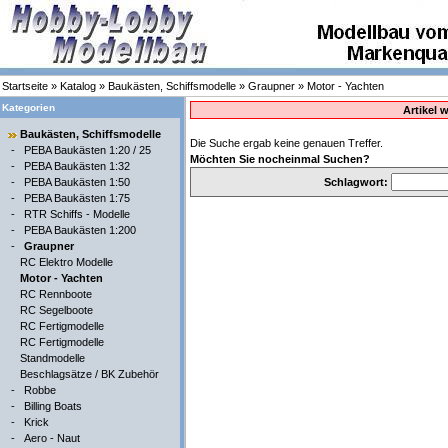
Startseite
»
Katalog
»
Baukästen, Schiffsmodelle
»
Graupner
»
Motor - Yachten
Kategorien
Artikel 
Baukästen, Schiffsmodelle
Die Suche ergab keine genauen Treffer.
-
PEBA Baukästen 1:20 / 25
Möchten Sie nocheinmal Suchen?
-
PEBA Baukästen 1:32
-
PEBA Baukästen 1:50
Schlagwort:
-
PEBA Baukästen 1:75
-
RTR Schiffs - Modelle
-
PEBA Baukästen 1:200
-
Graupner
RC Elektro Modelle
Motor - Yachten
RC Rennboote
RC Segelboote
RC Fertigmodelle
RC Fertigmodelle
Standmodelle
Beschlagsätze / BK Zubehör
-
Robbe
-
Billing Boats
-
Krick
-
Aero - Naut