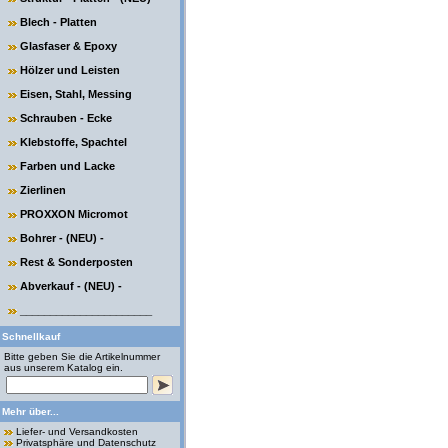
Blech - Platten
Glasfaser & Epoxy
Hölzer und Leisten
Eisen, Stahl, Messing
Schrauben - Ecke
Klebstoffe, Spachtel
Farben und Lacke
Zierlinen
PROXXON Micromot
Bohrer - (NEU) -
Rest & Sonderposten
Abverkauf - (NEU) -
______________________
Schnellkauf
Bitte geben Sie die Artikelnummer
aus unserem Katalog ein.
Mehr über...
Liefer- und Versandkosten
Privatsphäre und Datenschutz