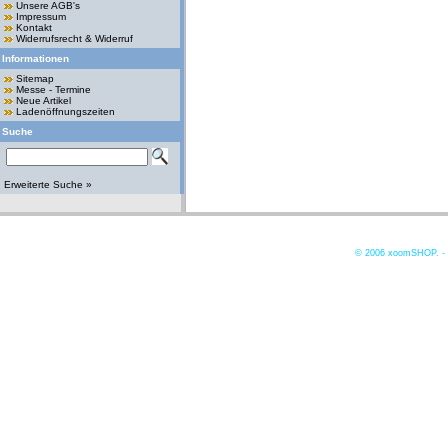
Unsere AGB's
Impressum
Kontakt
Widerrufsrecht & Widerruf
Informationen
Sitemap
Messe - Termine
Neue Artikel
Ladenöffnungszeiten
Suche
Erweiterte Suche »
© 2006
xoomSHOP. -