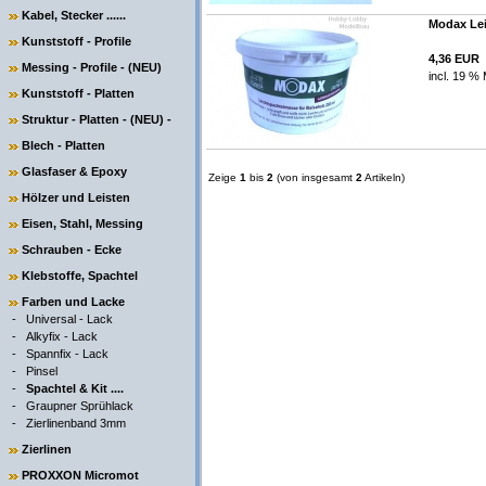
Kabel, Stecker ......
Modax Lei
Kunststoff - Profile
4,36 EUR
Messing - Profile - (NEU)
incl. 19 % 
Kunststoff - Platten
Struktur - Platten - (NEU) -
Blech - Platten
Glasfaser & Epoxy
Zeige
1
bis
2
(von insgesamt
2
Artikeln)
Hölzer und Leisten
Eisen, Stahl, Messing
Schrauben - Ecke
Klebstoffe, Spachtel
Farben und Lacke
-
Universal - Lack
-
Alkyfix - Lack
-
Spannfix - Lack
-
Pinsel
-
Spachtel & Kit ....
-
Graupner Sprühlack
-
Zierlinenband 3mm
Zierlinen
PROXXON Micromot