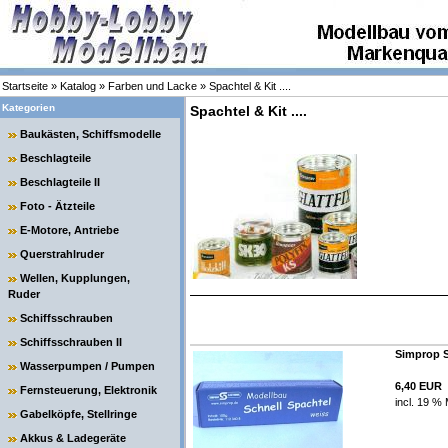
Startseite
»
Katalog
»
Farben und Lacke
»
Spachtel & Kit ....
Kategorien
Spachtel & Kit ....
Baukästen, Schiffsmodelle
Beschlagteile
Beschlagteile II
Foto - Ätzteile
E-Motore, Antriebe
Querstrahlruder
Wellen, Kupplungen,
Ruder
Schiffsschrauben
Schiffsschrauben II
Simprop S
Wasserpumpen / Pumpen
6,40 EUR
Fernsteuerung, Elektronik
incl. 19 % 
Gabelköpfe, Stellringe
Akkus & Ladegeräte