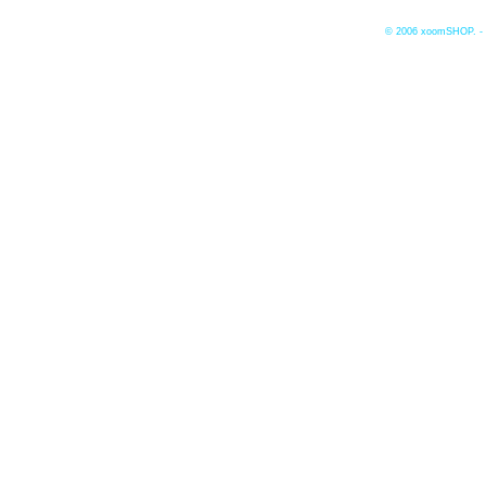
© 2006
xoomSHOP. -