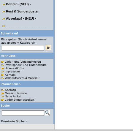
Bohrer - (NEU) -
Rest & Sonderposten
Abverkauf - (NEU) -
______________________
Schnellkauf
Bitte geben Sie die Artikelnummer
aus unserem Katalog ein.
Mehr über...
Liefer- und Versandkosten
Privatsphäre und Datenschutz
Unsere AGB's
Impressum
Kontakt
Widerrufsrecht & Widerruf
Informationen
Sitemap
Messe - Termine
Neue Artikel
Ladenöffnungszeiten
Suche
Erweiterte Suche »