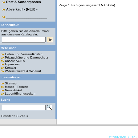
Rest & Sonderposten
Zeige
1
bis
5
(von insgesamt
5
Artikeln)
Abverkauf - (NEU) -
______________________
Schnellkauf
Bitte geben Sie die Artikelnummer
aus unserem Katalog ein.
Mehr über...
Liefer- und Versandkosten
Privatsphäre und Datenschutz
Unsere AGB's
Impressum
Kontakt
Widerrufsrecht & Widerruf
Informationen
Sitemap
Messe - Termine
Neue Artikel
Ladenöffnungszeiten
Suche
Erweiterte Suche »
© 2006
xoomSHOP. -