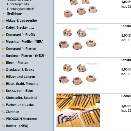
1,90 
-
Gabelköpfe M3
incl. 
-
Gestängeanschluß
-
Stellringe
Akkus & Ladegeräte
Stellr
Kabel, Stecker ......
Kunststoff - Profile
1,90 
incl. 
Messing - Profile - (NEU)
Kunststoff - Platten
Struktur - Platten - (NEU) -
Stellr
Blech - Platten
1,90 
Glasfaser & Epoxy
incl. 
Hölzer und Leisten
Eisen, Stahl, Messing
Schrauben - Ecke
Sechsk
Klebstoffe, Spachtel
Farben und Lacke
1,90 
incl. 
Zierlinen
PROXXON Micromot
Bohrer - (NEU) -