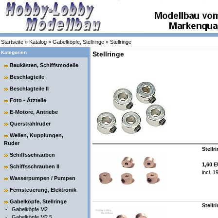
Startseite
»
Katalog
»
Gabelköpfe, Stellringe
»
Stellringe
Kategorien
Stellringe
Baukästen, Schiffsmodelle
Beschlagteile
Beschlagteile II
Foto - Ätzteile
E-Motore, Antriebe
Querstrahlruder
Wellen, Kupplungen,
Ruder
Stellr
Schiffsschrauben
1,60 
Schiffsschrauben II
incl. 
Wasserpumpen / Pumpen
Fernsteuerung, Elektronik
Gabelköpfe, Stellringe
Stellr
-
Gabelköpfe M2
-
Gabelköpfe M2,5