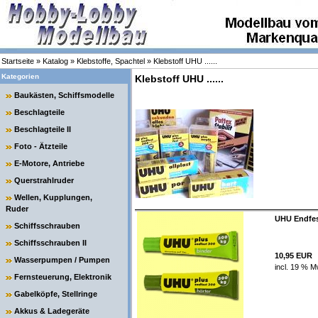
Startseite
»
Katalog
»
Klebstoffe, Spachtel
»
Klebstoff UHU ......
Kategorien
Klebstoff UHU ......
Baukästen, Schiffsmodelle
Beschlagteile
Beschlagteile II
Foto - Ätzteile
E-Motore, Antriebe
Querstrahlruder
Wellen, Kupplungen,
Ruder
UHU Endfes
Schiffsschrauben
Schiffsschrauben II
10,95 EUR
Wasserpumpen / Pumpen
incl. 19 % M
Fernsteuerung, Elektronik
Gabelköpfe, Stellringe
Akkus & Ladegeräte