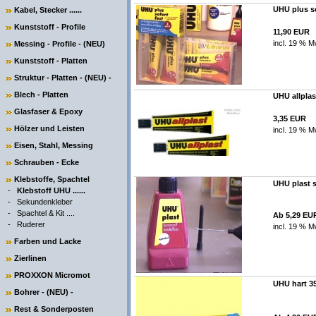
UHU plus so
Kabel, Stecker ......
Kunststoff - Profile
11,90 EUR
incl. 19 % M
Messing - Profile - (NEU)
Kunststoff - Platten
Struktur - Platten - (NEU) -
Blech - Platten
UHU allplas
Glasfaser & Epoxy
3,35 EUR
Hölzer und Leisten
incl. 19 % M
Eisen, Stahl, Messing
Schrauben - Ecke
Klebstoffe, Spachtel
UHU plast s
-
Klebstoff UHU ......
-
Sekundenkleber
-
Spachtel & Kit ....
Ab 5,29 EU
-
Ruderer
incl. 19 % M
Farben und Lacke
Zierlinen
PROXXON Micromot
UHU hart 35
Bohrer - (NEU) -
Rest & Sonderposten