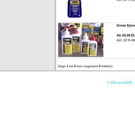
Durax Epox
Ab 20,49 E
incl. 19 % M
Zeige
1
bis
9
(von insgesamt
9
Artikeln)
© 2006
xoomSHOP. -