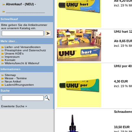
Ab 4,20 EU
Abverkauf - (NEU) -
incl. 19 % M
______________________
Schnellkauf
Bitte geben Sie die Artikelnummer
aus unserem Katalog ein.
UHU hart 12
Ab 8,65 EU
Mehr über...
incl. 19 % M
Liefer- und Versandkosten
Privatsphäre und Datenschutz
Unsere AGB's
Impressum
Kontakt
Widerrufsrecht & Widerruf
UHU por 40 
Informationen
Sitemap
Messe - Termine
4,30 EUR
Neue Artikel
Ladenöffnungszeiten
incl. 19 % M
Suche
Erweiterte Suche »
Schraubensi
10,50 EUR
incl. 19 % M