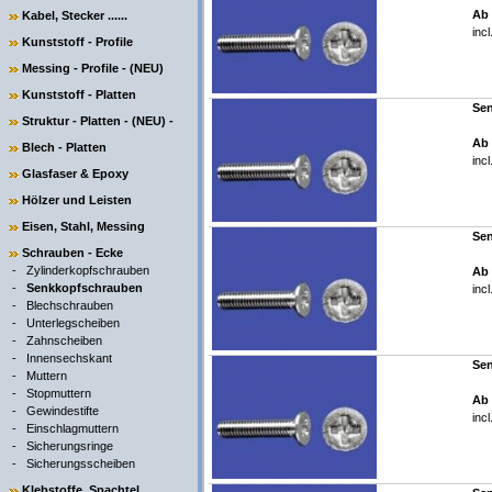
Ab 
Kabel, Stecker ......
inc
Kunststoff - Profile
Messing - Profile - (NEU)
Kunststoff - Platten
Sen
Struktur - Platten - (NEU) -
Ab 
Blech - Platten
inc
Glasfaser & Epoxy
Hölzer und Leisten
Eisen, Stahl, Messing
Sen
Schrauben - Ecke
-
Zylinderkopfschrauben
Ab 
-
Senkkopfschrauben
inc
-
Blechschrauben
-
Unterlegscheiben
-
Zahnscheiben
-
Innensechskant
Sen
-
Muttern
-
Stopmuttern
Ab 
-
Gewindestifte
inc
-
Einschlagmuttern
-
Sicherungsringe
-
Sicherungsscheiben
Klebstoffe, Spachtel