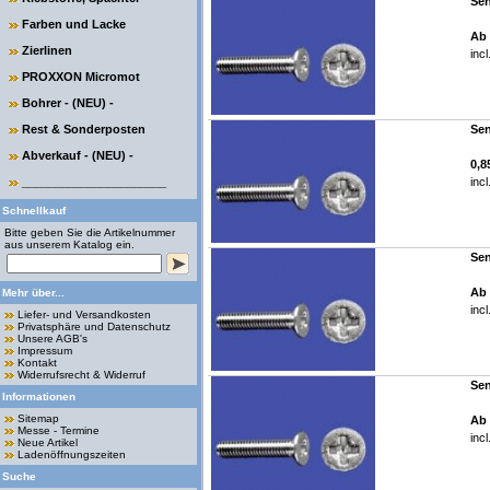
Sen
Farben und Lacke
Ab 
Zierlinen
inc
PROXXON Micromot
Bohrer - (NEU) -
Rest & Sonderposten
Sen
Abverkauf - (NEU) -
0,8
______________________
inc
Schnellkauf
Bitte geben Sie die Artikelnummer
aus unserem Katalog ein.
Sen
Ab 
Mehr über...
inc
Liefer- und Versandkosten
Privatsphäre und Datenschutz
Unsere AGB's
Impressum
Kontakt
Widerrufsrecht & Widerruf
Sen
Informationen
Sitemap
Ab 
Messe - Termine
inc
Neue Artikel
Ladenöffnungszeiten
Suche