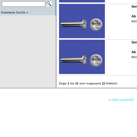
Sen
Erweiterte Suche »
Ab 
inc
Sen
Ab 
inc
Zeige
1
bis
11
(von insgesamt
11
Artikeln)
© 2006
xoomSHOP. -