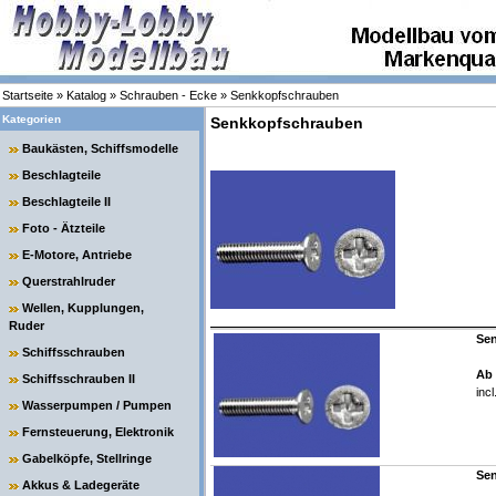
Startseite
»
Katalog
»
Schrauben - Ecke
»
Senkkopfschrauben
Kategorien
Senkkopfschrauben
Baukästen, Schiffsmodelle
Beschlagteile
Beschlagteile II
Foto - Ätzteile
E-Motore, Antriebe
Querstrahlruder
Wellen, Kupplungen,
Ruder
Sen
Schiffsschrauben
Ab 
Schiffsschrauben II
inc
Wasserpumpen / Pumpen
Fernsteuerung, Elektronik
Gabelköpfe, Stellringe
Sen
Akkus & Ladegeräte