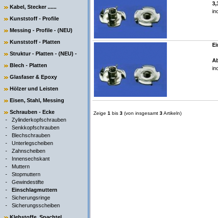
3,
Kabel, Stecker ......
in
Kunststoff - Profile
Messing - Profile - (NEU)
Kunststoff - Platten
Ei
Struktur - Platten - (NEU) -
Ab
Blech - Platten
in
Glasfaser & Epoxy
Hölzer und Leisten
Eisen, Stahl, Messing
Schrauben - Ecke
Zeige
1
bis
3
(von insgesamt
3
Artikeln)
-
Zylinderkopfschrauben
-
Senkkopfschrauben
-
Blechschrauben
-
Unterlegscheiben
-
Zahnscheiben
-
Innensechskant
-
Muttern
-
Stopmuttern
-
Gewindestifte
-
Einschlagmuttern
-
Sicherungsringe
-
Sicherungsscheiben
Klebstoffe, Spachtel