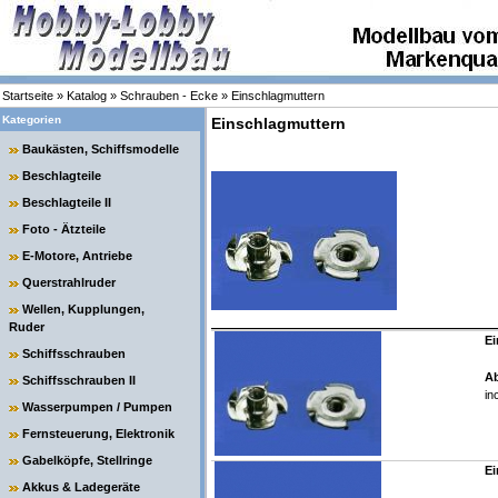
Startseite
»
Katalog
»
Schrauben - Ecke
»
Einschlagmuttern
Kategorien
Einschlagmuttern
Baukästen, Schiffsmodelle
Beschlagteile
Beschlagteile II
Foto - Ätzteile
E-Motore, Antriebe
Querstrahlruder
Wellen, Kupplungen,
Ruder
Ei
Schiffsschrauben
Ab
Schiffsschrauben II
in
Wasserpumpen / Pumpen
Fernsteuerung, Elektronik
Gabelköpfe, Stellringe
Ei
Akkus & Ladegeräte