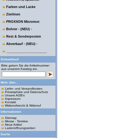
Farben und Lacke
Zierlinen
PROXXON Micromot
Bohrer - (NEU) -
Rest & Sonderposten
Abverkauf - (NEU) -
______________________
Schnellkauf
Bitte geben Sie die Artikelnummer
aus unserem Katalog ein.
Mehr über...
Liefer- und Versandkosten
Privatsphäre und Datenschutz
Unsere AGB's
Impressum
Kontakt
Widerrufsrecht & Widerruf
Informationen
Sitemap
Messe - Termine
Neue Artikel
Ladenöffnungszeiten
Suche