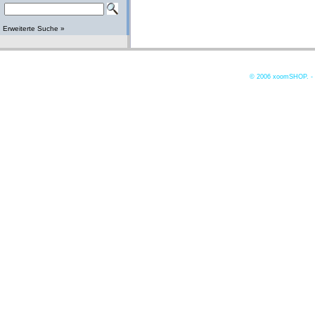
Erweiterte Suche »
© 2006
xoomSHOP. -