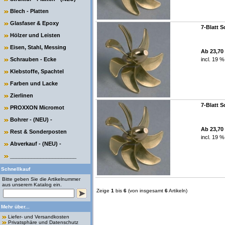
Blech - Platten
Glasfaser & Epoxy
7-Blatt 
Hölzer und Leisten
Eisen, Stahl, Messing
Ab 23,70
Schrauben - Ecke
incl. 19 
Klebstoffe, Spachtel
Farben und Lacke
Zierlinen
7-Blatt 
PROXXON Micromot
Bohrer - (NEU) -
Ab 23,70
Rest & Sonderposten
incl. 19 
Abverkauf - (NEU) -
______________________
Schnellkauf
Bitte geben Sie die Artikelnummer
aus unserem Katalog ein.
Zeige
1
bis
6
(von insgesamt
6
Artikeln)
Mehr über...
Liefer- und Versandkosten
Privatsphäre und Datenschutz