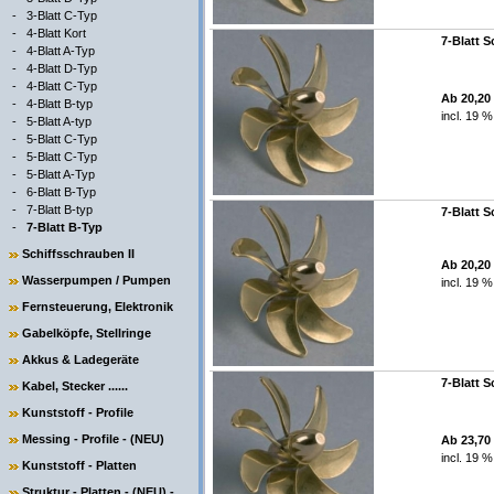
-
3-Blatt C-Typ
-
4-Blatt Kort
7-Blatt 
-
4-Blatt A-Typ
-
4-Blatt D-Typ
-
4-Blatt C-Typ
Ab 20,20
-
4-Blatt B-typ
incl. 19 
-
5-Blatt A-typ
-
5-Blatt C-Typ
-
5-Blatt C-Typ
-
5-Blatt A-Typ
-
6-Blatt B-Typ
-
7-Blatt B-typ
7-Blatt 
-
7-Blatt B-Typ
Schiffsschrauben II
Ab 20,20
Wasserpumpen / Pumpen
incl. 19 
Fernsteuerung, Elektronik
Gabelköpfe, Stellringe
Akkus & Ladegeräte
7-Blatt 
Kabel, Stecker ......
Kunststoff - Profile
Messing - Profile - (NEU)
Ab 23,70
incl. 19 
Kunststoff - Platten
Struktur - Platten - (NEU) -