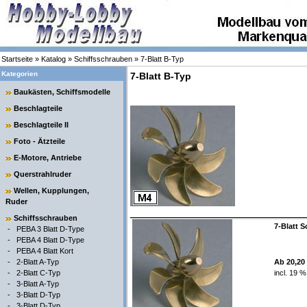
Startseite
»
Katalog
»
Schiffsschrauben
»
7-Blatt B-Typ
Kategorien
7-Blatt B-Typ
Baukästen, Schiffsmodelle
Beschlagteile
Beschlagteile II
Foto - Ätzteile
E-Motore, Antriebe
Querstrahlruder
Wellen, Kupplungen,
Ruder
Schiffsschrauben
7-Blatt 
-
PEBA 3 Blatt D-Type
-
PEBA 4 Blatt D-Type
-
PEBA 4 Blatt Kort
-
2-Blatt A-Typ
Ab 20,20
-
2-Blatt C-Typ
incl. 19 
-
3-Blatt A-Typ
-
3-Blatt D-Typ
-
3-Blatt D-Typ