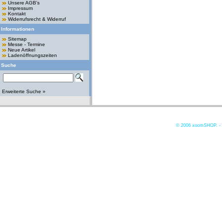
Unsere AGB's
Impressum
Kontakt
Widerrufsrecht & Widerruf
Informationen
Sitemap
Messe - Termine
Neue Artikel
Ladenöffnungszeiten
Suche
Erweiterte Suche »
© 2006
xoomSHOP. -