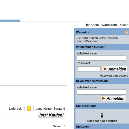
Ihr Konto
|
Warenkorb
|
Kasse
Warenkorb
Sie haben noch keine Artikel in
Ihrem Warenkorb.
Willkommen zurück!
eMail-Adresse:
Passwort:
Passwort vergessen?
Newsletter Anmeldung
eMail-Adresse
Kundengruppe
Lieferzeit:
ganz kleiner Bestand
Kundengruppe:
Kunde
Seiten:
1
Sprachen