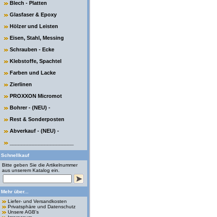
Blech - Platten
Glasfaser & Epoxy
Hölzer und Leisten
Eisen, Stahl, Messing
Schrauben - Ecke
Klebstoffe, Spachtel
Farben und Lacke
Zierlinen
PROXXON Micromot
Bohrer - (NEU) -
Rest & Sonderposten
Abverkauf - (NEU) -
______________________
Schnellkauf
Bitte geben Sie die Artikelnummer
aus unserem Katalog ein.
Mehr über...
Liefer- und Versandkosten
Privatsphäre und Datenschutz
Unsere AGB's