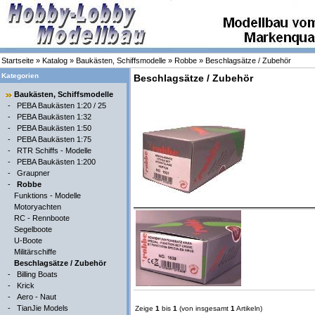
Startseite
»
Katalog
»
Baukästen, Schiffsmodelle
»
Robbe
»
Beschlagsätze / Zubehör
Kategorien
Beschlagsätze / Zubehör
Baukästen, Schiffsmodelle
-
PEBA Baukästen 1:20 / 25
-
PEBA Baukästen 1:32
-
PEBA Baukästen 1:50
-
PEBA Baukästen 1:75
-
RTR Schiffs - Modelle
-
PEBA Baukästen 1:200
-
Graupner
-
Robbe
Funktions - Modelle
Motoryachten
RC - Rennboote
Segelboote
U-Boote
Militärschiffe
Beschlagsätze / Zubehör
-
Billing Boats
-
Krick
-
Aero - Naut
-
TianJie Models
Zeige
1
bis
1
(von insgesamt
1
Artikeln)