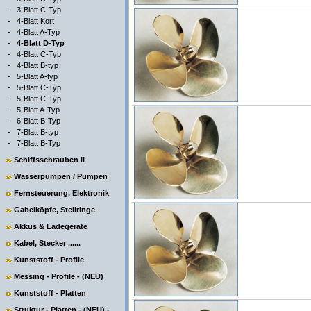
-
3-Blatt C-Typ
-
4-Blatt Kort
-
4-Blatt A-Typ
-
4-Blatt D-Typ
-
4-Blatt C-Typ
-
4-Blatt B-typ
-
5-Blatt A-typ
-
5-Blatt C-Typ
-
5-Blatt C-Typ
-
5-Blatt A-Typ
-
6-Blatt B-Typ
-
7-Blatt B-typ
-
7-Blatt B-Typ
Schiffsschrauben II
Wasserpumpen / Pumpen
Fernsteuerung, Elektronik
Gabelköpfe, Stellringe
Akkus & Ladegeräte
Kabel, Stecker ......
Kunststoff - Profile
Messing - Profile - (NEU)
Kunststoff - Platten
Struktur - Platten - (NEU) -