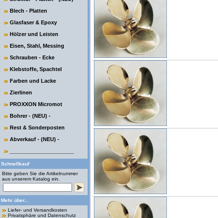
Blech - Platten
Glasfaser & Epoxy
Hölzer und Leisten
Eisen, Stahl, Messing
Schrauben - Ecke
Klebstoffe, Spachtel
Farben und Lacke
Zierlinen
PROXXON Micromot
Bohrer - (NEU) -
Rest & Sonderposten
Abverkauf - (NEU) -
______________________
Schnellkauf
Bitte geben Sie die Artikelnummer
aus unserem Katalog ein.
Mehr über...
Liefer- und Versandkosten
Privatsphäre und Datenschutz