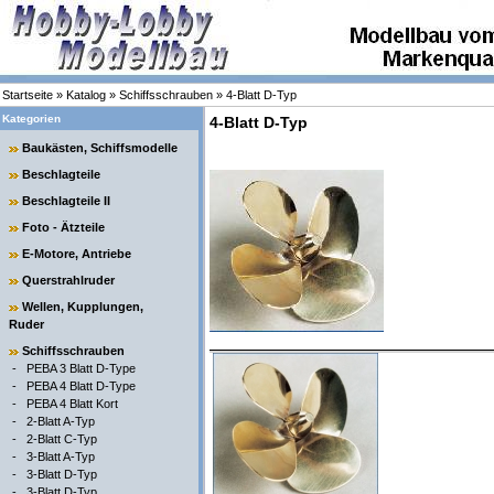
Startseite
»
Katalog
»
Schiffsschrauben
»
4-Blatt D-Typ
Kategorien
4-Blatt D-Typ
Baukästen, Schiffsmodelle
Beschlagteile
Beschlagteile II
Foto - Ätzteile
E-Motore, Antriebe
Querstrahlruder
Wellen, Kupplungen,
Ruder
Schiffsschrauben
-
PEBA 3 Blatt D-Type
-
PEBA 4 Blatt D-Type
-
PEBA 4 Blatt Kort
-
2-Blatt A-Typ
-
2-Blatt C-Typ
-
3-Blatt A-Typ
-
3-Blatt D-Typ
-
3-Blatt D-Typ