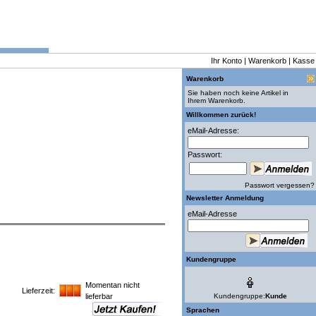
Ihr Konto
|
Warenkorb
|
Kasse
Warenkorb
Sie haben noch keine Artikel in
Ihrem Warenkorb.
Willkommen zurück!
eMail-Adresse:
Passwort:
Passwort vergessen?
Newsletter Anmeldung
eMail-Adresse
Kundengruppe
Momentan nicht
Lieferzeit:
lieferbar
Kundengruppe:
Kunde
Sprachen