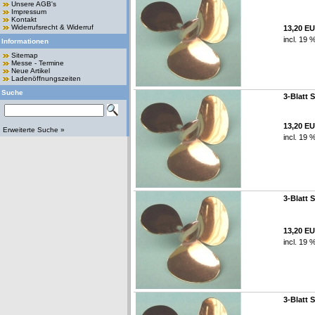
Unsere AGB's
Impressum
Kontakt
Widerrufsrecht & Widerruf
13,20 E
incl. 19 
Informationen
Sitemap
Messe - Termine
Neue Artikel
Ladenöffnungszeiten
Suche
3-Blatt 
13,20 E
Erweiterte Suche »
incl. 19 
3-Blatt 
13,20 E
incl. 19 
3-Blatt 