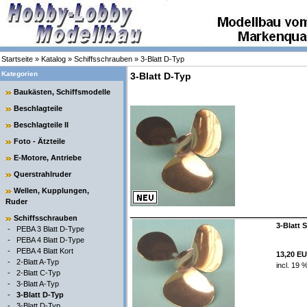
Startseite
»
Katalog
»
Schiffsschrauben
»
3-Blatt D-Typ
Kategorien
3-Blatt D-Typ
Baukästen, Schiffsmodelle
Beschlagteile
Beschlagteile II
Foto - Ätzteile
E-Motore, Antriebe
Querstrahlruder
Wellen, Kupplungen,
Ruder
Schiffsschrauben
3-Blatt 
-
PEBA 3 Blatt D-Type
-
PEBA 4 Blatt D-Type
-
PEBA 4 Blatt Kort
13,20 E
-
2-Blatt A-Typ
incl. 19 
-
2-Blatt C-Typ
-
3-Blatt A-Typ
-
3-Blatt D-Typ
-
3-Blatt D-Typ