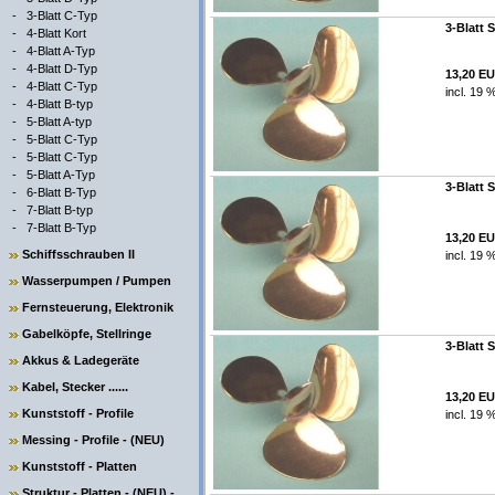
-
3-Blatt C-Typ
3-Blatt 
-
4-Blatt Kort
-
4-Blatt A-Typ
-
4-Blatt D-Typ
13,20 E
-
4-Blatt C-Typ
incl. 19 
-
4-Blatt B-typ
-
5-Blatt A-typ
-
5-Blatt C-Typ
-
5-Blatt C-Typ
-
5-Blatt A-Typ
3-Blatt 
-
6-Blatt B-Typ
-
7-Blatt B-typ
-
7-Blatt B-Typ
13,20 E
Schiffsschrauben II
incl. 19 
Wasserpumpen / Pumpen
Fernsteuerung, Elektronik
Gabelköpfe, Stellringe
3-Blatt 
Akkus & Ladegeräte
Kabel, Stecker ......
13,20 E
Kunststoff - Profile
incl. 19 
Messing - Profile - (NEU)
Kunststoff - Platten
Struktur - Platten - (NEU) -