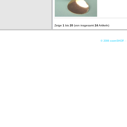
Zeige
1
bis
20
(von insgesamt
24
Artikeln)
© 2006
xoomSHOP. -