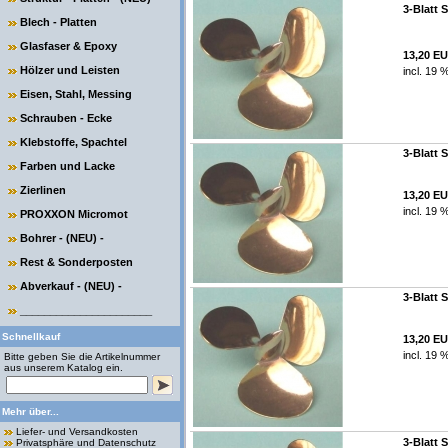
3-Blatt 
Blech - Platten
Glasfaser & Epoxy
13,20 E
Hölzer und Leisten
incl. 19 
Eisen, Stahl, Messing
Schrauben - Ecke
Klebstoffe, Spachtel
3-Blatt 
Farben und Lacke
Zierlinen
13,20 E
incl. 19 
PROXXON Micromot
Bohrer - (NEU) -
Rest & Sonderposten
Abverkauf - (NEU) -
3-Blatt 
______________________
Schnellkauf
13,20 E
incl. 19 
Bitte geben Sie die Artikelnummer
aus unserem Katalog ein.
Mehr über...
Liefer- und Versandkosten
3-Blatt 
Privatsphäre und Datenschutz