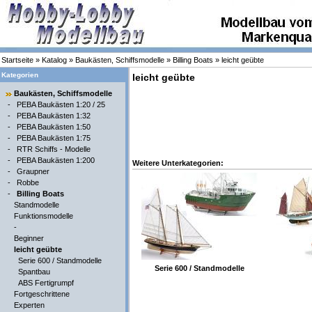
Startseite
»
Katalog
»
Baukästen, Schiffsmodelle
»
Billing Boats
»
leicht geübte
Kategorien
leicht geübte
Baukästen, Schiffsmodelle
-
PEBA Baukästen 1:20 / 25
-
PEBA Baukästen 1:32
-
PEBA Baukästen 1:50
-
PEBA Baukästen 1:75
-
RTR Schiffs - Modelle
-
PEBA Baukästen 1:200
Weitere Unterkategorien:
-
Graupner
-
Robbe
-
Billing Boats
Standmodelle
Funktionsmodelle
-
Beginner
leicht geübte
Serie 600 / Standmodelle
Serie 600 / Standmodelle
Spantbau
ABS Fertigrumpf
Fortgeschrittene
Experten