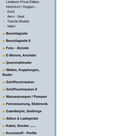
Limitierte Privat Edition
historisch / Koggen ...
-
Krick
-
Aero - Naut
-
TianJie Models
-
Italeri
Beschlagteile
Beschlagteile II
Foto - Ätzteile
E-Motore, Antriebe
Querstrahlruder
Wellen, Kupplungen,
Ruder
Schiffsschrauben
Schiffsschrauben II
Wasserpumpen / Pumpen
Fernsteuerung, Elektronik
Gabelköpfe, Stellringe
Akkus & Ladegeräte
Kabel, Stecker ......
Kunststoff - Profile