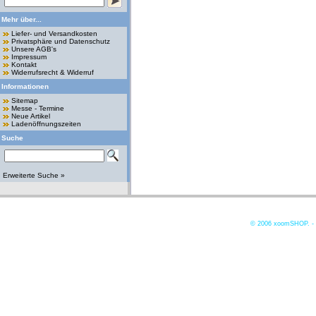
Mehr über...
Liefer- und Versandkosten
Privatsphäre und Datenschutz
Unsere AGB's
Impressum
Kontakt
Widerrufsrecht & Widerruf
Informationen
Sitemap
Messe - Termine
Neue Artikel
Ladenöffnungszeiten
Suche
Erweiterte Suche »
© 2006
xoomSHOP. -