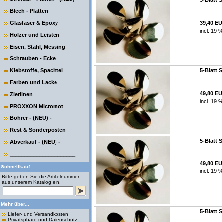
5-Blatt 
Blech - Platten
Glasfaser & Epoxy
39,40 E
incl. 19 
Hölzer und Leisten
Eisen, Stahl, Messing
Schrauben - Ecke
Klebstoffe, Spachtel
5-Blatt 
Farben und Lacke
49,80 E
Zierlinen
incl. 19 
PROXXON Micromot
Bohrer - (NEU) -
Rest & Sonderposten
5-Blatt 
Abverkauf - (NEU) -
______________________
49,80 E
Schnellkauf
incl. 19 
Bitte geben Sie die Artikelnummer
aus unserem Katalog ein.
Mehr über...
5-Blatt 
Liefer- und Versandkosten
Privatsphäre und Datenschutz