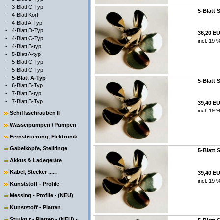
-
3-Blatt C-Typ
5-Blatt 
-
4-Blatt Kort
-
4-Blatt A-Typ
-
4-Blatt D-Typ
36,20 E
-
4-Blatt C-Typ
incl. 19 
-
4-Blatt B-typ
-
5-Blatt A-typ
-
5-Blatt C-Typ
-
5-Blatt C-Typ
-
5-Blatt A-Typ
5-Blatt 
-
6-Blatt B-Typ
-
7-Blatt B-typ
-
7-Blatt B-Typ
39,40 E
incl. 19 
Schiffsschrauben II
Wasserpumpen / Pumpen
Fernsteuerung, Elektronik
Gabelköpfe, Stellringe
5-Blatt 
Akkus & Ladegeräte
Kabel, Stecker ......
39,40 E
incl. 19 
Kunststoff - Profile
Messing - Profile - (NEU)
Kunststoff - Platten
Struktur - Platten - (NEU) -