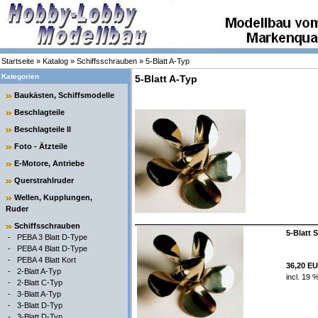
Startseite
»
Katalog
»
Schiffsschrauben
»
5-Blatt A-Typ
Kategorien
5-Blatt A-Typ
Baukästen, Schiffsmodelle
Beschlagteile
Beschlagteile II
Foto - Ätzteile
E-Motore, Antriebe
Querstrahlruder
Wellen, Kupplungen,
Ruder
Schiffsschrauben
5-Blatt 
-
PEBA 3 Blatt D-Type
-
PEBA 4 Blatt D-Type
-
PEBA 4 Blatt Kort
36,20 E
-
2-Blatt A-Typ
incl. 19 
-
2-Blatt C-Typ
-
3-Blatt A-Typ
-
3-Blatt D-Typ
-
3-Blatt D-Typ