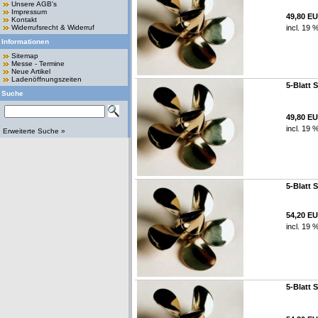
Unsere AGB's
Impressum
49,80 E
Kontakt
Widerrufsrecht & Widerruf
incl. 19 
Informationen
Sitemap
Messe - Termine
Neue Artikel
Ladenöffnungszeiten
5-Blatt 
Suche
49,80 E
incl. 19 
Erweiterte Suche »
5-Blatt 
54,20 E
incl. 19 
5-Blatt 