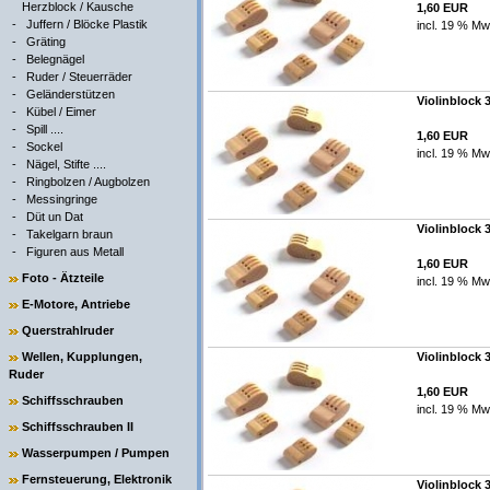
Herzblock / Kausche
1,60 EUR
-
Juffern / Blöcke Plastik
incl. 19 % Mw
-
Gräting
-
Belegnägel
-
Ruder / Steuerräder
-
Geländerstützen
Violinblock 
-
Kübel / Eimer
-
Spill ....
1,60 EUR
-
Sockel
incl. 19 % Mw
-
Nägel, Stifte ....
-
Ringbolzen / Augbolzen
-
Messingringe
-
Düt un Dat
Violinblock 
-
Takelgarn braun
-
Figuren aus Metall
1,60 EUR
Foto - Ätzteile
incl. 19 % Mw
E-Motore, Antriebe
Querstrahlruder
Wellen, Kupplungen,
Violinblock 
Ruder
1,60 EUR
Schiffsschrauben
incl. 19 % Mw
Schiffsschrauben II
Wasserpumpen / Pumpen
Fernsteuerung, Elektronik
Violinblock 