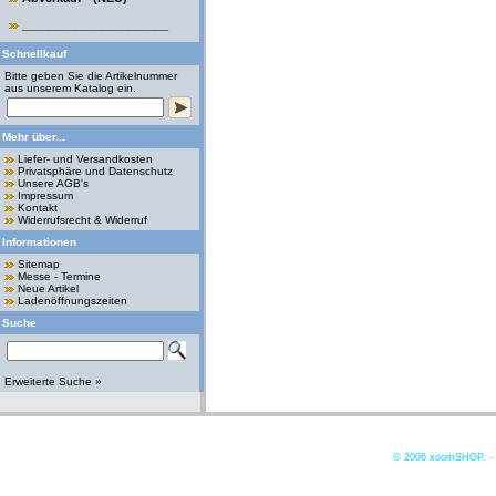
______________________
Schnellkauf
Bitte geben Sie die Artikelnummer
aus unserem Katalog ein.
Mehr über...
Liefer- und Versandkosten
Privatsphäre und Datenschutz
Unsere AGB's
Impressum
Kontakt
Widerrufsrecht & Widerruf
Informationen
Sitemap
Messe - Termine
Neue Artikel
Ladenöffnungszeiten
Suche
Erweiterte Suche »
© 2006
xoomSHOP. -