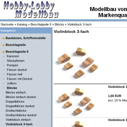
Startseite
»
Katalog
»
Beschlagteile II
»
Blöcke
»
Violinblock 3-fach
Kategorien
Violinblock 3-fach
Baukästen, Schiffsmodelle
Beschlagteile
Beschlagteile II
-
Kanonen
-
Stückpforten
-
Pumpen
-
Fässer dunkel
-
Fässer hell
-
Fässer mit Deckel
-
Juffern
Violinblock 
-
Blöcke
Blöcke einfach
1,60 EUR
Blöcke einfach dunkel
incl. 19 % Mw
Doppelblöcke
Doppelblöcke dunkel
Dreifachblöcke
Dreifachblöcke dunkel
Violinblock einfach
Violinblock 
Violinblock 3-fach