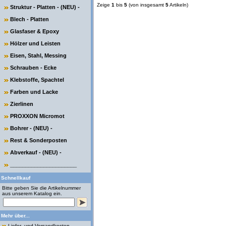
Zeige
1
bis
5
(von insgesamt
5
Artikeln)
Struktur - Platten - (NEU) -
Blech - Platten
Glasfaser & Epoxy
Hölzer und Leisten
Eisen, Stahl, Messing
Schrauben - Ecke
Klebstoffe, Spachtel
Farben und Lacke
Zierlinen
PROXXON Micromot
Bohrer - (NEU) -
Rest & Sonderposten
Abverkauf - (NEU) -
______________________
Schnellkauf
Bitte geben Sie die Artikelnummer
aus unserem Katalog ein.
Mehr über...
Liefer- und Versandkosten