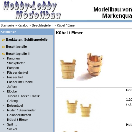
Startseite
»
Katalog
»
Beschlagteile II
»
Kübel / Eimer
Kategorien
Kübel / Eimer
Baukästen, Schiffsmodelle
Beschlagteile
Beschlagteile II
-
Kanonen
-
Stückpforten
-
Pumpen
-
Fässer dunkel
-
Fässer hell
-
Fässer mit Deckel
-
Juffern
Hol
-
Blöcke
-
Juffern / Blöcke Plastik
1,2
-
Gräting
incl
-
Belegnägel
-
Ruder / Steuerräder
-
Geländerstützen
-
Kübel / Eimer
-
Spill ....
Hol
-
Sockel