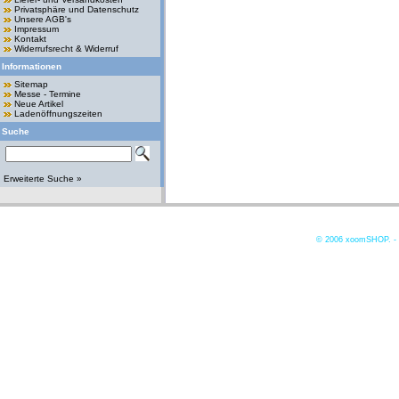
Privatsphäre und Datenschutz
Unsere AGB's
Impressum
Kontakt
Widerrufsrecht & Widerruf
Informationen
Sitemap
Messe - Termine
Neue Artikel
Ladenöffnungszeiten
Suche
Erweiterte Suche »
© 2006
xoomSHOP. -