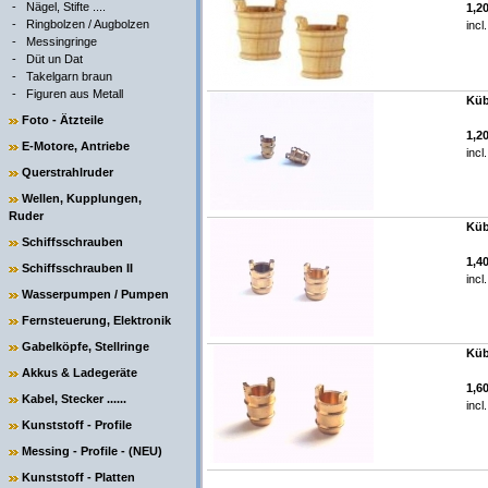
-
Nägel, Stifte ....
1,2
-
Ringbolzen / Augbolzen
incl
-
Messingringe
-
Düt un Dat
-
Takelgarn braun
-
Figuren aus Metall
Küb
Foto - Ätzteile
1,2
E-Motore, Antriebe
incl
Querstrahlruder
Wellen, Kupplungen,
Ruder
Küb
Schiffsschrauben
1,4
Schiffsschrauben II
incl
Wasserpumpen / Pumpen
Fernsteuerung, Elektronik
Gabelköpfe, Stellringe
Küb
Akkus & Ladegeräte
1,6
Kabel, Stecker ......
incl
Kunststoff - Profile
Messing - Profile - (NEU)
Kunststoff - Platten