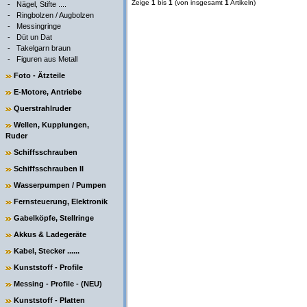
Zeige
1
bis
1
(von insgesamt
1
Artikeln)
-
Nägel, Stifte ....
-
Ringbolzen / Augbolzen
-
Messingringe
-
Düt un Dat
-
Takelgarn braun
-
Figuren aus Metall
Foto - Ätzteile
E-Motore, Antriebe
Querstrahlruder
Wellen, Kupplungen,
Ruder
Schiffsschrauben
Schiffsschrauben II
Wasserpumpen / Pumpen
Fernsteuerung, Elektronik
Gabelköpfe, Stellringe
Akkus & Ladegeräte
Kabel, Stecker ......
Kunststoff - Profile
Messing - Profile - (NEU)
Kunststoff - Platten