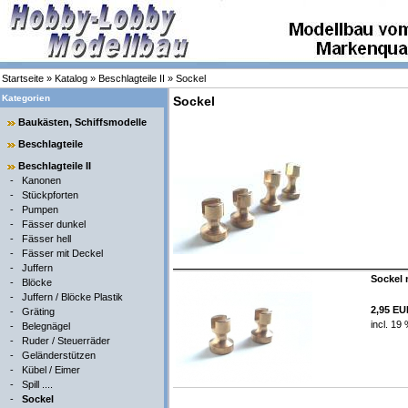
Startseite
»
Katalog
»
Beschlagteile II
»
Sockel
Kategorien
Sockel
Baukästen, Schiffsmodelle
Beschlagteile
Beschlagteile II
-
Kanonen
-
Stückpforten
-
Pumpen
-
Fässer dunkel
-
Fässer hell
-
Fässer mit Deckel
-
Juffern
Sockel 
-
Blöcke
-
Juffern / Blöcke Plastik
2,95 E
-
Gräting
incl. 19
-
Belegnägel
-
Ruder / Steuerräder
-
Geländerstützen
-
Kübel / Eimer
-
Spill ....
-
Sockel