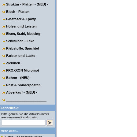
Struktur - Platten - (NEU) -
Blech - Platten
Glasfaser & Epoxy
Hölzer und Leisten
Eisen, Stahl, Messing
Schrauben - Ecke
Klebstoffe, Spachtel
Farben und Lacke
Zierlinen
PROXXON Micromot
Bohrer - (NEU) -
Rest & Sonderposten
Abverkauf - (NEU) -
______________________
Schnellkauf
Bitte geben Sie die Artikelnummer
aus unserem Katalog ein.
Mehr über...
Liefer- und Versandkosten