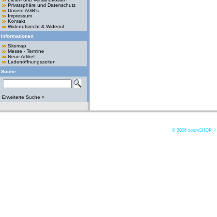
Privatsphäre und Datenschutz
Unsere AGB's
Impressum
Kontakt
Widerrufsrecht & Widerruf
Informationen
Sitemap
Messe - Termine
Neue Artikel
Ladenöffnungszeiten
Suche
Erweiterte Suche »
© 2006
xoomSHOP. -