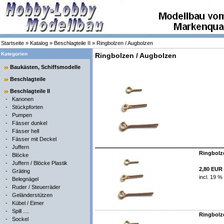
Startseite
»
Katalog
»
Beschlagteile II
»
Ringbolzen / Augbolzen
Kategorien
Ringbolzen / Augbolzen
Baukästen, Schiffsmodelle
Beschlagteile
Beschlagteile II
-
Kanonen
-
Stückpforten
-
Pumpen
-
Fässer dunkel
-
Fässer hell
-
Fässer mit Deckel
-
Juffern
Ringbolze
-
Blöcke
-
Juffern / Blöcke Plastik
2,80 EUR
-
Gräting
incl. 19 %
-
Belegnägel
-
Ruder / Steuerräder
-
Geländerstützen
-
Kübel / Eimer
-
Spill ....
Ringbolze
-
Sockel