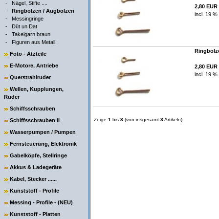
-
Nägel, Stifte ....
2,80 EUR
-
Ringbolzen / Augbolzen
incl. 19 %
-
Messingringe
-
Düt un Dat
-
Takelgarn braun
-
Figuren aus Metall
Ringbolze
Foto - Ätzteile
E-Motore, Antriebe
2,80 EUR
incl. 19 %
Querstrahlruder
Wellen, Kupplungen,
Ruder
Schiffsschrauben
Zeige
1
bis
3
(von insgesamt
3
Artikeln)
Schiffsschrauben II
Wasserpumpen / Pumpen
Fernsteuerung, Elektronik
Gabelköpfe, Stellringe
Akkus & Ladegeräte
Kabel, Stecker ......
Kunststoff - Profile
Messing - Profile - (NEU)
Kunststoff - Platten