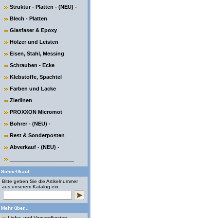
Struktur - Platten - (NEU) -
Blech - Platten
Glasfaser & Epoxy
Hölzer und Leisten
Eisen, Stahl, Messing
Schrauben - Ecke
Klebstoffe, Spachtel
Farben und Lacke
Zierlinen
PROXXON Micromot
Bohrer - (NEU) -
Rest & Sonderposten
Abverkauf - (NEU) -
______________________
Schnellkauf
Bitte geben Sie die Artikelnummer
aus unserem Katalog ein.
Mehr über...
Liefer- und Versandkosten