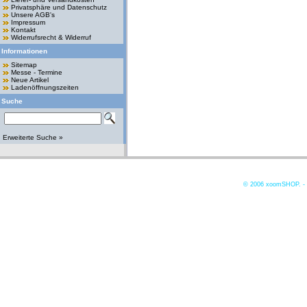
Privatsphäre und Datenschutz
Unsere AGB's
Impressum
Kontakt
Widerrufsrecht & Widerruf
Informationen
Sitemap
Messe - Termine
Neue Artikel
Ladenöffnungszeiten
Suche
Erweiterte Suche »
© 2006
xoomSHOP. -