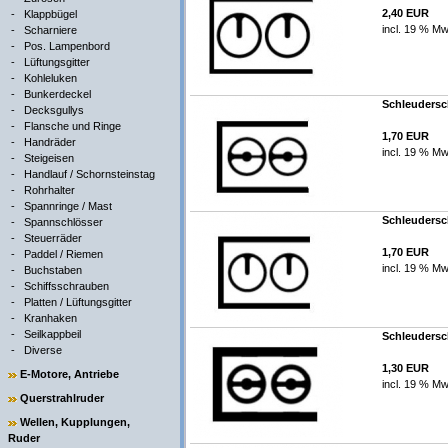
2,40 EUR
-
Klappbügel
incl. 19 % Mw
-
Scharniere
-
Pos. Lampenbord
-
Lüftungsgitter
-
Kohleluken
-
Bunkerdeckel
Schleudersch
-
Decksgullys
-
Flansche und Ringe
1,70 EUR
-
Handräder
incl. 19 % Mw
-
Steigeisen
-
Handlauf / Schornsteinstag
-
Rohrhalter
-
Spannringe / Mast
Schleudersch
-
Spannschlösser
-
Steuerräder
1,70 EUR
-
Paddel / Riemen
incl. 19 % Mw
-
Buchstaben
-
Schiffsschrauben
-
Platten / Lüftungsgitter
-
Kranhaken
-
Seilkappbeil
Schleudersch
-
Diverse
1,30 EUR
E-Motore, Antriebe
incl. 19 % Mw
Querstrahlruder
Wellen, Kupplungen,
Ruder