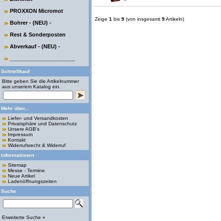
PROXXON Micromot
Zeige
1
bis
9
(von insgesamt
9
Artikeln)
Bohrer - (NEU) -
Rest & Sonderposten
Abverkauf - (NEU) -
______________________
Schnellkauf
Bitte geben Sie die Artikelnummer
aus unserem Katalog ein.
Mehr über...
Liefer- und Versandkosten
Privatsphäre und Datenschutz
Unsere AGB's
Impressum
Kontakt
Widerrufsrecht & Widerruf
Informationen
Sitemap
Messe - Termine
Neue Artikel
Ladenöffnungszeiten
Suche
Erweiterte Suche »