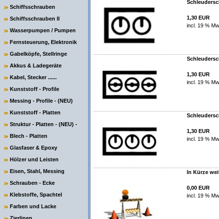
Schleudersch
Schiffsschrauben
1,30 EUR
Schiffsschrauben II
incl. 19 % Mw
Wasserpumpen / Pumpen
Fernsteuerung, Elektronik
Gabelköpfe, Stellringe
Schleudersch
Akkus & Ladegeräte
1,30 EUR
Kabel, Stecker ......
incl. 19 % Mw
Kunststoff - Profile
Messing - Profile - (NEU)
Kunststoff - Platten
Schleudersch
Struktur - Platten - (NEU) -
1,30 EUR
Blech - Platten
incl. 19 % Mw
Glasfaser & Epoxy
Hölzer und Leisten
Eisen, Stahl, Messing
In Kürze wei
Schrauben - Ecke
0,00 EUR
Klebstoffe, Spachtel
incl. 19 % Mw
Farben und Lacke
Zierlinen