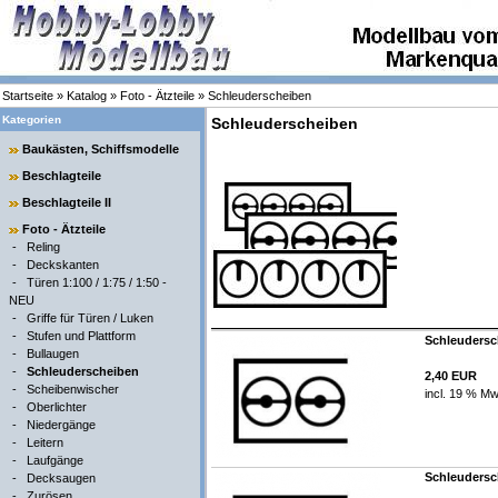
Startseite
»
Katalog
»
Foto - Ätzteile
»
Schleuderscheiben
Kategorien
Schleuderscheiben
Baukästen, Schiffsmodelle
Beschlagteile
Beschlagteile II
Foto - Ätzteile
-
Reling
-
Deckskanten
-
Türen 1:100 / 1:75 / 1:50 -
NEU
-
Griffe für Türen / Luken
-
Stufen und Plattform
Schleudersch
-
Bullaugen
-
Schleuderscheiben
2,40 EUR
-
Scheibenwischer
incl. 19 % Mw
-
Oberlichter
-
Niedergänge
-
Leitern
-
Laufgänge
Schleudersch
-
Decksaugen
-
Zurösen