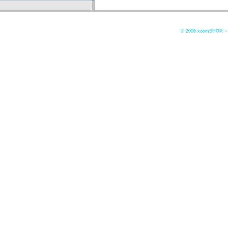
© 2006
xoomSHOP. -