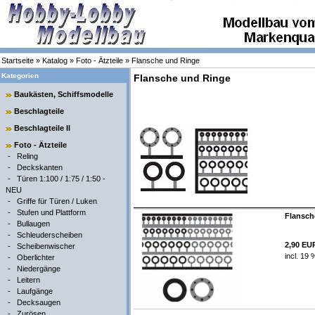
Startseite
»
Katalog
»
Foto - Ätzteile
»
Flansche und Ringe
Kategorien
Flansche und Ringe
Baukästen, Schiffsmodelle
Beschlagteile
Beschlagteile II
Foto - Ätzteile
-
Reling
-
Deckskanten
-
Türen 1:100 / 1:75 / 1:50 -
NEU
-
Griffe für Türen / Luken
-
Stufen und Plattform
Flansche
-
Bullaugen
-
Schleuderscheiben
2,90 EU
-
Scheibenwischer
incl. 19
-
Oberlichter
-
Niedergänge
-
Leitern
-
Laufgänge
-
Decksaugen
-
Zurösen