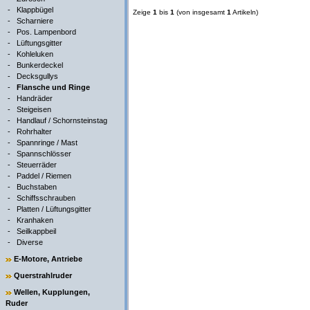
-
Klappbügel
Zeige
1
bis
1
(von insgesamt
1
Artikeln)
-
Scharniere
-
Pos. Lampenbord
-
Lüftungsgitter
-
Kohleluken
-
Bunkerdeckel
-
Decksgullys
-
Flansche und Ringe
-
Handräder
-
Steigeisen
-
Handlauf / Schornsteinstag
-
Rohrhalter
-
Spannringe / Mast
-
Spannschlösser
-
Steuerräder
-
Paddel / Riemen
-
Buchstaben
-
Schiffsschrauben
-
Platten / Lüftungsgitter
-
Kranhaken
-
Seilkappbeil
-
Diverse
E-Motore, Antriebe
Querstrahlruder
Wellen, Kupplungen,
Ruder