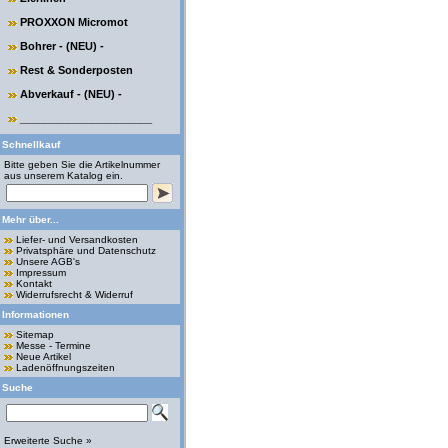
PROXXON Micromot
Bohrer - (NEU) -
Rest & Sonderposten
Abverkauf - (NEU) -
______________________
Schnellkauf
Bitte geben Sie die Artikelnummer
aus unserem Katalog ein.
Mehr über...
Liefer- und Versandkosten
Privatsphäre und Datenschutz
Unsere AGB's
Impressum
Kontakt
Widerrufsrecht & Widerruf
Informationen
Sitemap
Messe - Termine
Neue Artikel
Ladenöffnungszeiten
Suche
Erweiterte Suche »