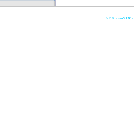
© 2006
xoomSHOP. -