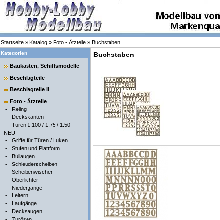
Startseite
»
Katalog
»
Foto - Ätzteile
»
Buchstaben
Kategorien
Buchstaben
Baukästen, Schiffsmodelle
Beschlagteile
Beschlagteile II
Foto - Ätzteile
-
Reling
-
Deckskanten
-
Türen 1:100 / 1:75 / 1:50 -
NEU
-
Griffe für Türen / Luken
-
Stufen und Plattform
-
Bullaugen
-
Schleuderscheiben
-
Scheibenwischer
-
Oberlichter
-
Niedergänge
-
Leitern
-
Laufgänge
-
Decksaugen
-
Zurösen