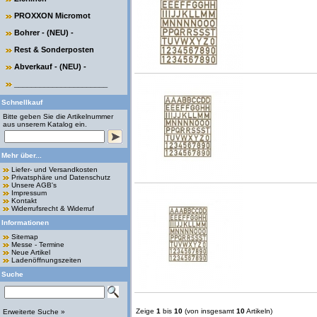
PROXXON Micromot
Bohrer - (NEU) -
Rest & Sonderposten
Abverkauf - (NEU) -
______________________
Schnellkauf
Bitte geben Sie die Artikelnummer
aus unserem Katalog ein.
Mehr über...
Liefer- und Versandkosten
Privatsphäre und Datenschutz
Unsere AGB's
Impressum
Kontakt
Widerrufsrecht & Widerruf
Informationen
Sitemap
Messe - Termine
Neue Artikel
Ladenöffnungszeiten
Suche
Zeige
1
bis
10
(von insgesamt
10
Artikeln)
Erweiterte Suche »