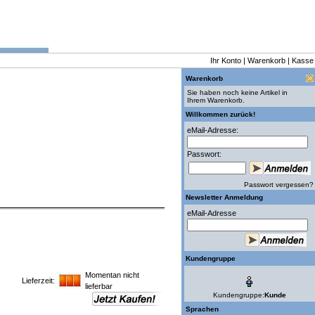
Ihr Konto
|
Warenkorb
|
Kasse
Warenkorb
Sie haben noch keine Artikel in
Ihrem Warenkorb.
Willkommen zurück!
eMail-Adresse:
Passwort:
Passwort vergessen?
Newsletter Anmeldung
eMail-Adresse
Kundengruppe
Momentan nicht
Lieferzeit:
lieferbar
Kundengruppe:
Kunde
Sprachen