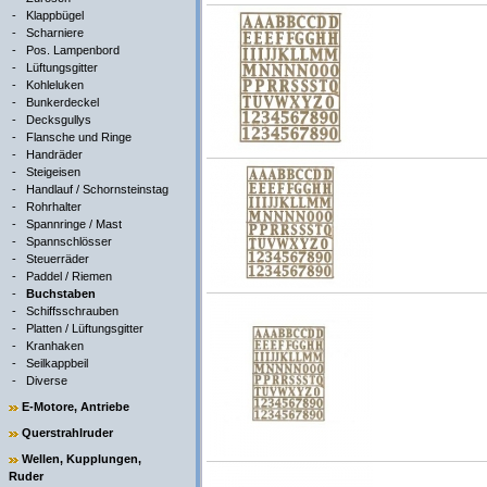
-
Klappbügel
-
Scharniere
-
Pos. Lampenbord
-
Lüftungsgitter
-
Kohleluken
-
Bunkerdeckel
-
Decksgullys
-
Flansche und Ringe
-
Handräder
-
Steigeisen
-
Handlauf / Schornsteinstag
-
Rohrhalter
-
Spannringe / Mast
-
Spannschlösser
-
Steuerräder
-
Paddel / Riemen
-
Buchstaben
-
Schiffsschrauben
-
Platten / Lüftungsgitter
-
Kranhaken
-
Seilkappbeil
-
Diverse
E-Motore, Antriebe
Querstrahlruder
Wellen, Kupplungen,
Ruder