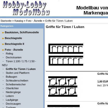
Startseite
»
Katalog
»
Foto - Ätzteile
»
Griffe für Türen / Luken
Kategorien
Griffe für Türen / Luken
Baukästen, Schiffsmodelle
Beschlagteile
Beschlagteile II
Foto - Ätzteile
-
Reling
-
Deckskanten
-
Türen 1:100 / 1:75 / 1:50 -
NEU
-
Griffe für Türen / Luken
-
Stufen und Plattform
Griffe f
-
Bullaugen
-
Schleuderscheiben
1,60 EU
-
Scheibenwischer
incl. 19 
-
Oberlichter
-
Niedergänge
-
Leitern
-
Laufgänge
Griffe f
-
Decksaugen
-
Zurösen