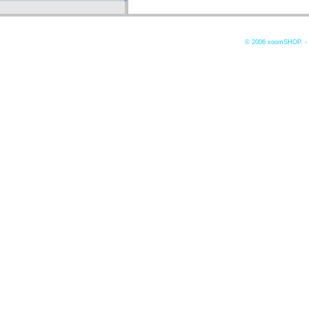
© 2006
xoomSHOP. -