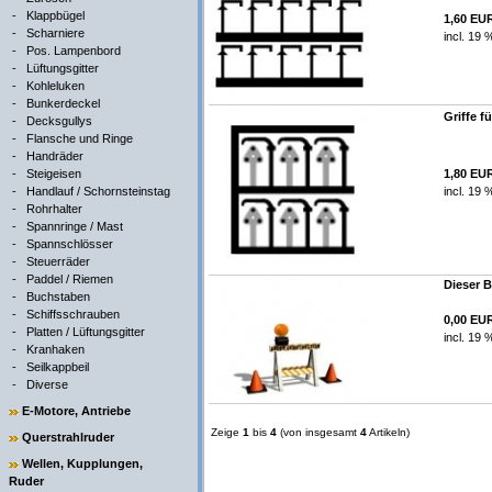
-
Klappbügel
1,60 EU
-
Scharniere
incl. 19 
-
Pos. Lampenbord
-
Lüftungsgitter
-
Kohleluken
-
Bunkerdeckel
Griffe f
-
Decksgullys
-
Flansche und Ringe
-
Handräder
-
Steigeisen
1,80 EU
-
Handlauf / Schornsteinstag
incl. 19 
-
Rohrhalter
-
Spannringe / Mast
-
Spannschlösser
-
Steuerräder
-
Paddel / Riemen
Dieser B
-
Buchstaben
-
Schiffsschrauben
0,00 EU
-
Platten / Lüftungsgitter
incl. 19 
-
Kranhaken
-
Seilkappbeil
-
Diverse
E-Motore, Antriebe
Zeige
1
bis
4
(von insgesamt
4
Artikeln)
Querstrahlruder
Wellen, Kupplungen,
Ruder