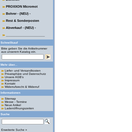
PROXXON Micromot
Bohrer - (NEU) -
Rest & Sonderposten
Abverkauf - (NEU) -
______________________
Schnellkauf
Bitte geben Sie die Artikelnummer
aus unserem Katalog ein.
Mehr über...
Liefer- und Versandkosten
Privatsphäre und Datenschutz
Unsere AGB's
Impressum
Kontakt
Widerrufsrecht & Widerruf
Informationen
Sitemap
Messe - Termine
Neue Artikel
Ladenöffnungszeiten
Suche
Erweiterte Suche »