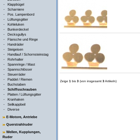
-
Klappbügel
-
Scharniere
-
Pos. Lampenbord
-
Lüftungsgitter
-
Kohleluken
-
Bunkerdeckel
-
Decksgullys
-
Flansche und Ringe
-
Handräder
-
Steigeisen
-
Handlauf / Schornsteinstag
-
Rohrhalter
-
Spannringe / Mast
-
Spannschlösser
-
Steuerräder
-
Paddel / Riemen
Zeige
1
bis
3
(von insgesamt
3
Artikeln)
-
Buchstaben
-
Schiffsschrauben
-
Platten / Lüftungsgitter
-
Kranhaken
-
Seilkappbeil
-
Diverse
E-Motore, Antriebe
Querstrahlruder
Wellen, Kupplungen,
Ruder