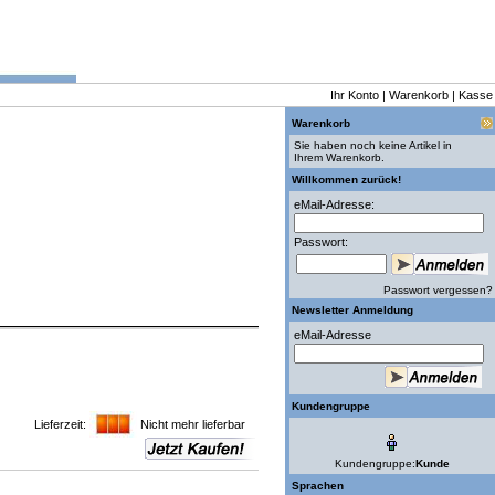
Ihr Konto
|
Warenkorb
|
Kasse
Warenkorb
Sie haben noch keine Artikel in
Ihrem Warenkorb.
Willkommen zurück!
eMail-Adresse:
Passwort:
Passwort vergessen?
Newsletter Anmeldung
eMail-Adresse
Kundengruppe
Lieferzeit:
Nicht mehr lieferbar
Kundengruppe:
Kunde
Sprachen