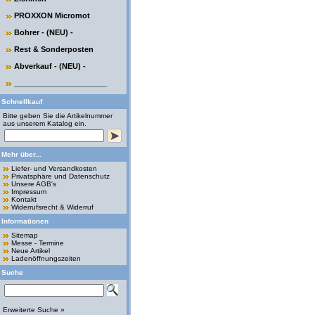
PROXXON Micromot
Bohrer - (NEU) -
Rest & Sonderposten
Abverkauf - (NEU) -
______________________
Schnellkauf
Bitte geben Sie die Artikelnummer
aus unserem Katalog ein.
Mehr über...
Liefer- und Versandkosten
Privatsphäre und Datenschutz
Unsere AGB's
Impressum
Kontakt
Widerrufsrecht & Widerruf
Informationen
Sitemap
Messe - Termine
Neue Artikel
Ladenöffnungszeiten
Suche
Erweiterte Suche »