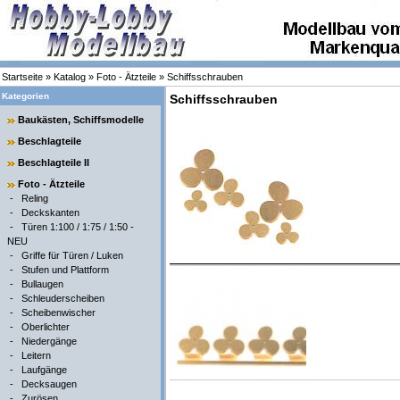
Startseite
»
Katalog
»
Foto - Ätzteile
»
Schiffsschrauben
Kategorien
Schiffsschrauben
Baukästen, Schiffsmodelle
Beschlagteile
Beschlagteile II
Foto - Ätzteile
-
Reling
-
Deckskanten
-
Türen 1:100 / 1:75 / 1:50 -
NEU
-
Griffe für Türen / Luken
-
Stufen und Plattform
-
Bullaugen
-
Schleuderscheiben
-
Scheibenwischer
-
Oberlichter
-
Niedergänge
-
Leitern
-
Laufgänge
-
Decksaugen
-
Zurösen