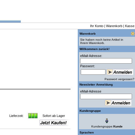
Ihr Konto
|
Warenkorb
|
Kasse
Warenkorb
Sie haben noch keine Artikel in
Ihrem Warenkorb.
Willkommen zurück!
eMail-Adresse:
Passwort:
Passwort vergessen?
Newsletter Anmeldung
eMail-Adresse
Kundengruppe
Lieferzeit:
Sofort ab Lager
Kundengruppe:
Kunde
Sprachen