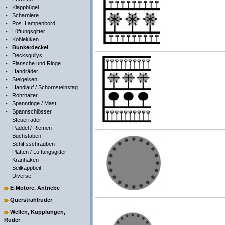
-
Klappbügel
-
Scharniere
-
Pos. Lampenbord
-
Lüftungsgitter
-
Kohleluken
-
Bunkerdeckel
-
Decksgullys
-
Flansche und Ringe
-
Handräder
-
Steigeisen
-
Handlauf / Schornsteinstag
-
Rohrhalter
-
Spannringe / Mast
-
Spannschlösser
-
Steuerräder
-
Paddel / Riemen
-
Buchstaben
-
Schiffsschrauben
-
Platten / Lüftungsgitter
-
Kranhaken
-
Seilkappbeil
-
Diverse
E-Motore, Antriebe
Querstrahlruder
Wellen, Kupplungen,
Ruder