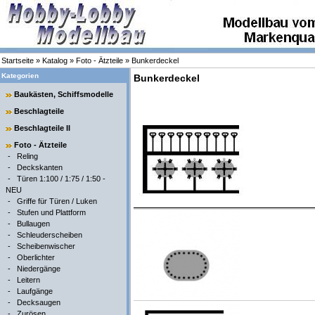
Startseite
»
Katalog
»
Foto - Ätzteile
»
Bunkerdeckel
Kategorien
Bunkerdeckel
Baukästen, Schiffsmodelle
Beschlagteile
Beschlagteile II
Foto - Ätzteile
-
Reling
-
Deckskanten
-
Türen 1:100 / 1:75 / 1:50 -
NEU
-
Griffe für Türen / Luken
-
Stufen und Plattform
-
Bullaugen
-
Schleuderscheiben
-
Scheibenwischer
-
Oberlichter
-
Niedergänge
-
Leitern
-
Laufgänge
-
Decksaugen
-
Zurösen