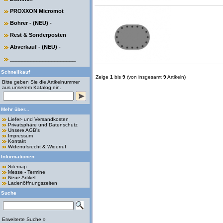
PROXXON Micromot
Bohrer - (NEU) -
Rest & Sonderposten
Abverkauf - (NEU) -
______________________
Schnellkauf
Zeige
1
bis
9
(von insgesamt
9
Artikeln)
Bitte geben Sie die Artikelnummer
aus unserem Katalog ein.
Mehr über...
Liefer- und Versandkosten
Privatsphäre und Datenschutz
Unsere AGB's
Impressum
Kontakt
Widerrufsrecht & Widerruf
Informationen
Sitemap
Messe - Termine
Neue Artikel
Ladenöffnungszeiten
Suche
Erweiterte Suche »